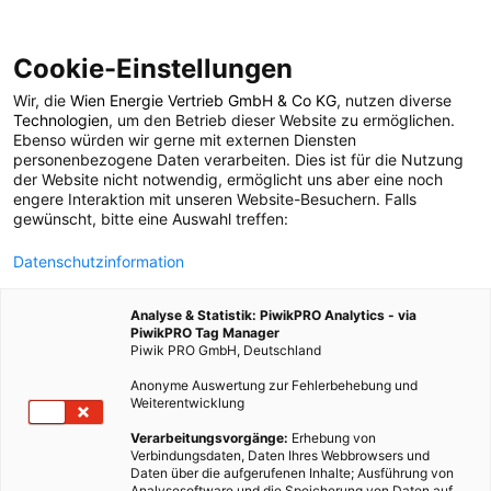
Cookie-Einstellungen
Wir, die
Wien Energie Vertrieb GmbH & Co KG
, nutzen diverse
POSTS BY TAG
Technologien
, um den Betrieb dieser Website zu ermöglichen.
Ebenso würden wir gerne mit externen Diensten
Phtalate
personenbezogene Daten verarbeiten. Dies ist für die Nutzung
der Website nicht notwendig, ermöglicht uns aber eine noch
engere Interaktion mit unseren Website-Besuchern. Falls
gewünscht, bitte eine Auswahl treffen:
1 BEITRAG
Datenschutzinformation
Analyse & Statistik: PiwikPRO Analytics - via
PiwikPRO Tag Manager
Piwik PRO GmbH, Deutschland
Anonyme Auswertung zur Fehlerbehebung und
Weiterentwicklung
Verarbeitungsvorgänge:
Erhebung von
Verbindungsdaten, Daten Ihres Webbrowsers und
Daten über die aufgerufenen Inhalte; Ausführung von
Analysesoftware und die Speicherung von Daten auf