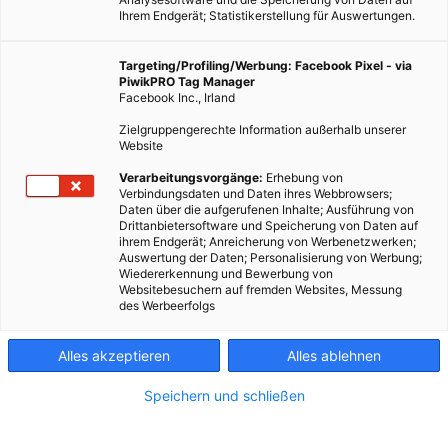
Ihrem Endgerät; Statistikerstellung für Auswertungen.
Targeting/Profiling/Werbung: Facebook Pixel - via
PiwikPRO Tag Manager
Facebook Inc., Irland
Zielgruppengerechte Information außerhalb unserer
Website
LEBEN
Verarbeitungsvorgänge:
Erhebung von
Verbindungsdaten und Daten ihres Webbrowsers;
Hormonell wirksame Umweltstoffe verändern
Daten über die aufgerufenen Inhalte; Ausführung von
geschlechtsspezifisches Verhalten bei Kindern
Drittanbietersoftware und Speicherung von Daten auf
ihrem Endgerät; Anreicherung von Werbenetzwerken;
10. DEZEMBER 2013
VON
MARTINA LIEL
Auswertung der Daten; Personalisierung von Werbung;
Wiedererkennung und Bewerbung von
Umweltwissenschaftler aus Bochum, Düsseldorf und Münster
Websitebesuchern auf fremden Websites, Messung
des Werbeerfolgs
haben jüngst eine Studie in der Fachzeitschrift Environmental
Health Perspectives veröffentlicht. Laut dieser wird die
Alles akzeptieren
Alles ablehnen
Vermutung bestärkt, dass eine erhöhte vorgeburtliche
Belastung mit polychlorierten…
Speichern und schließen
BEITRAG ANSEHEN