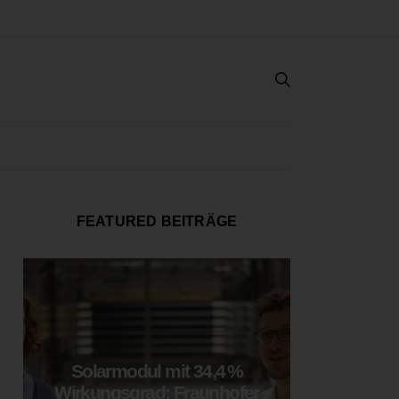
FEATURED BEITRÄGE
Solarmodul mit 34,4 %
LOOP
Wirkungsgrad: Fraunhofer
München