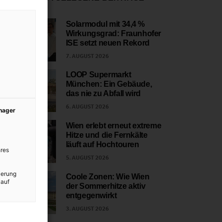
Solarmodul mit 34,4 %
Wirkungsgrad: Fraunhofer
1
ISE setzt neuen Rekord
7. AUGUST 2026
LOOP Supermarkt
München: Ein Gebäude,
2
das nie zu Abfall wird
6. AUGUST 2026
anager
Wien erlebt erneut extreme
Hitze und die Fernkälte
3
läuft auf Hochtouren
res
5. AUGUST 2026
ierung
Coole Zonen: Wie Wien
 auf
der Sommerhitze aktiv
4
entgegenwirkt
3. AUGUST 2026