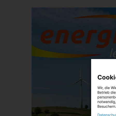
Cooki
Wir, die
Wi
Betrieb di
personenbe
notwendig,
Besuchern.
Datenschut