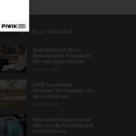
AKTUELLE BEITRÄGE
Solarmodul mit 34,4 %
Wirkungsgrad: Fraunhofer
ISE setzt neuen Rekord
7. AUGUST 2026
LOOP Supermarkt
München: Ein Gebäude, das
nie zu Abfall wird
6. AUGUST 2026
Wien erlebt erneut extreme
Hitze und die Fernkälte läuft
auf Hochtouren