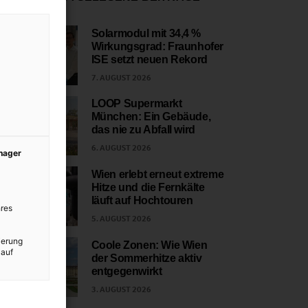
Solarmodul mit 34,4 %
Wirkungsgrad: Fraunhofer
1
ISE setzt neuen Rekord
7. AUGUST 2026
LOOP Supermarkt
München: Ein Gebäude,
2
das nie zu Abfall wird
6. AUGUST 2026
anager
Wien erlebt erneut extreme
Hitze und die Fernkälte
3
läuft auf Hochtouren
res
5. AUGUST 2026
ierung
Coole Zonen: Wie Wien
 auf
der Sommerhitze aktiv
4
entgegenwirkt
3. AUGUST 2026