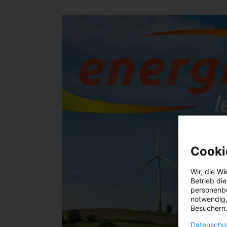
Cooki
Wir, die
Wi
Betrieb di
personenbe
notwendig,
Besuchern.
Datenschut