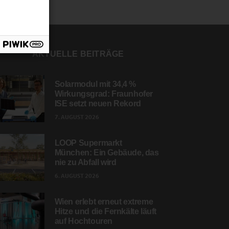
AKTUELLE BEITRÄGE
Solarmodul mit 34,4 %
Wirkungsgrad: Fraunhofer
ISE setzt neuen Rekord
7. AUGUST 2026
LOOP Supermarkt
München: Ein Gebäude, das
nie zu Abfall wird
6. AUGUST 2026
Wien erlebt erneut extreme
Hitze und die Fernkälte läuft
auf Hochtouren