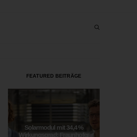
FEATURED BEITRÄGE
Solarmodul mit 34,4 %
LOOP
Wirkungsgrad: Fraunhofer
München