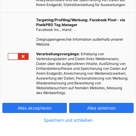
Ihrem Endgerät; Statistikerstellung für Auswertungen.
Targeting/Profiling/Werbung: Facebook Pixel - via
PiwikPRO Tag Manager
Facebook Inc., Irland
Zielgruppengerechte Information außerhalb unserer
Website
Verarbeitungsvorgänge:
Erhebung von
Verbindungsdaten und Daten ihres Webbrowsers;
Daten über die aufgerufenen Inhalte; Ausführung von
Drittanbietersoftware und Speicherung von Daten auf
ihrem Endgerät; Anreicherung von Werbenetzwerken;
Auswertung der Daten; Personalisierung von Werbung;
Wiedererkennung und Bewerbung von
Websitebesuchern auf fremden Websites, Messung
des Werbeerfolgs
LEBEN
Alles akzeptieren
Alles ablehnen
Profis am Wort: beeanco.com – der nachhaltige Online-
Speichern und schließen
Marktplatz
17. JULI 2020
VON
ENERGIELEBEN REDAKTION