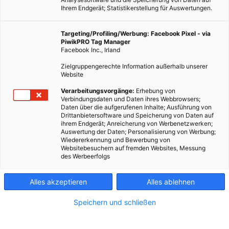
Ihrem Endgerät; Statistikerstellung für Auswertungen.
Targeting/Profiling/Werbung: Facebook Pixel - via
PiwikPRO Tag Manager
ENERGIEPOLITIK
Facebook Inc., Irland
Klimaschutz: Öster­reich schafft es nicht
Zielgruppengerechte Information außerhalb unserer
Website
10. OKTOBER 2011
VON
ENERGIELEBEN REDAKTION
Verarbeitungsvorgänge:
Erhebung von
2012 läuft das Kyoto-Protokoll aus. Heute fällt in Brüssel die
Verbindungsdaten und Daten ihres Webbrowsers;
Entscheidung zur EU-Position für die kommende
Daten über die aufgerufenen Inhalte; Ausführung von
Drittanbietersoftware und Speicherung von Daten auf
Klimakonferenz in Durban. Österreich steht dabei nicht gut da:
ihrem Endgerät; Anreicherung von Werbenetzwerken;
Als eines von drei EU-Ländern…
Auswertung der Daten; Personalisierung von Werbung;
Wiedererkennung und Bewerbung von
Websitebesuchern auf fremden Websites, Messung
des Werbeerfolgs
BEITRAG ANSEHEN
TEILEN
Alles akzeptieren
Alles ablehnen
Speichern und schließen