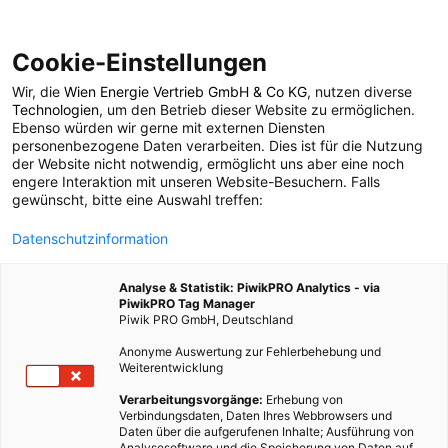
Cookie-Einstellungen
Wir, die
Wien Energie Vertrieb GmbH & Co KG
, nutzen diverse
POSTS BY TAG
Technologien
, um den Betrieb dieser Website zu ermöglichen.
Ebenso würden wir gerne mit externen Diensten
Push Europe
personenbezogene Daten verarbeiten. Dies ist für die Nutzung
der Website nicht notwendig, ermöglicht uns aber eine noch
engere Interaktion mit unseren Website-Besuchern. Falls
gewünscht, bitte eine Auswahl treffen:
1 BEITRAG
Datenschutzinformation
Analyse & Statistik: PiwikPRO Analytics - via
PiwikPRO Tag Manager
Piwik PRO GmbH, Deutschland
Anonyme Auswertung zur Fehlerbehebung und
Weiterentwicklung
Verarbeitungsvorgänge:
Erhebung von
Verbindungsdaten, Daten Ihres Webbrowsers und
Daten über die aufgerufenen Inhalte; Ausführung von
Analysesoftware und die Speicherung von Daten auf