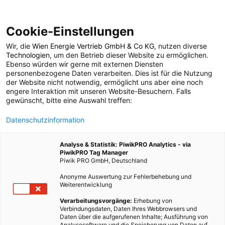
Cookie-Einstellungen
Wir, die
Wien Energie Vertrieb GmbH & Co KG
, nutzen diverse
POSTS BY TAG
Technologien
, um den Betrieb dieser Website zu ermöglichen.
Ebenso würden wir gerne mit externen Diensten
PV Dachgarten
personenbezogene Daten verarbeiten. Dies ist für die Nutzung
der Website nicht notwendig, ermöglicht uns aber eine noch
engere Interaktion mit unseren Website-Besuchern. Falls
gewünscht, bitte eine Auswahl treffen:
1 BEITRAG
Datenschutzinformation
Analyse & Statistik: PiwikPRO Analytics - via
PiwikPRO Tag Manager
Piwik PRO GmbH, Deutschland
Anonyme Auswertung zur Fehlerbehebung und
Weiterentwicklung
Verarbeitungsvorgänge:
Erhebung von
Verbindungsdaten, Daten Ihres Webbrowsers und
Daten über die aufgerufenen Inhalte; Ausführung von
Analysesoftware und die Speicherung von Daten auf