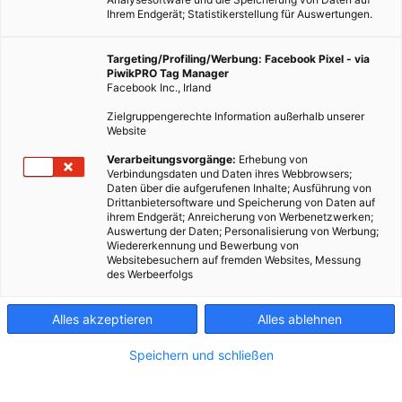
Ihrem Endgerät; Statistikerstellung für Auswertungen.
Targeting/Profiling/Werbung: Facebook Pixel - via
PiwikPRO Tag Manager
Facebook Inc., Irland
Zielgruppengerechte Information außerhalb unserer
Website
Verarbeitungsvorgänge:
Erhebung von
Verbindungsdaten und Daten ihres Webbrowsers;
Daten über die aufgerufenen Inhalte; Ausführung von
Drittanbietersoftware und Speicherung von Daten auf
ihrem Endgerät; Anreicherung von Werbenetzwerken;
Auswertung der Daten; Personalisierung von Werbung;
Wiedererkennung und Bewerbung von
Websitebesuchern auf fremden Websites, Messung
des Werbeerfolgs
ENERGIEPOLITIK
Alles akzeptieren
Alles ablehnen
Energiegewinnung auf dem Gründach
Speichern und schließen
12. AUGUST 2019
VON
PIA SOPHIE
Synergien aus der Kombination von PV-Anlagen und