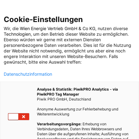
Cookie-Einstellungen
Wir, die
Wien Energie Vertrieb GmbH & Co KG
, nutzen diverse
POSTS BY TAG
Technologien
, um den Betrieb dieser Website zu ermöglichen.
Ebenso würden wir gerne mit externen Diensten
Radfahragentur
personenbezogene Daten verarbeiten. Dies ist für die Nutzung
der Website nicht notwendig, ermöglicht uns aber eine noch
engere Interaktion mit unseren Website-Besuchern. Falls
gewünscht, bitte eine Auswahl treffen:
3 BEITRÄGE
Datenschutzinformation
Analyse & Statistik: PiwikPRO Analytics - via
PiwikPRO Tag Manager
Piwik PRO GmbH, Deutschland
Anonyme Auswertung zur Fehlerbehebung und
Weiterentwicklung
Verarbeitungsvorgänge:
Erhebung von
Verbindungsdaten, Daten Ihres Webbrowsers und
Daten über die aufgerufenen Inhalte; Ausführung von
Analysesoftware und die Speicherung von Daten auf