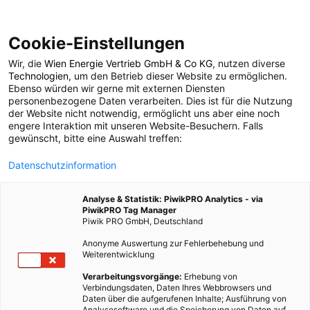
Cookie-Einstellungen
Wir, die
Wien Energie Vertrieb GmbH & Co KG
, nutzen diverse
POSTS BY TAG
Technologien
, um den Betrieb dieser Website zu ermöglichen.
Ebenso würden wir gerne mit externen Diensten
Rheinland-Pfalz
personenbezogene Daten verarbeiten. Dies ist für die Nutzung
der Website nicht notwendig, ermöglicht uns aber eine noch
engere Interaktion mit unseren Website-Besuchern. Falls
gewünscht, bitte eine Auswahl treffen:
1 BEITRAG
Datenschutzinformation
Analyse & Statistik: PiwikPRO Analytics - via
PiwikPRO Tag Manager
Piwik PRO GmbH, Deutschland
Anonyme Auswertung zur Fehlerbehebung und
Weiterentwicklung
Verarbeitungsvorgänge:
Erhebung von
Verbindungsdaten, Daten Ihres Webbrowsers und
Daten über die aufgerufenen Inhalte; Ausführung von
Analysesoftware und die Speicherung von Daten auf