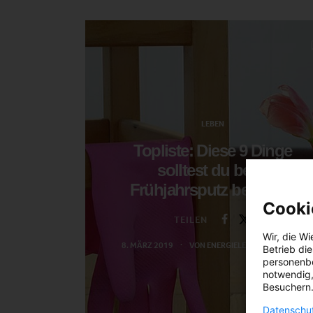
LEBEN
Topliste: Diese 9 Dinge
solltest du beim
Frühjahrsputz beachten
Cooki
TEILEN
Wir, die
Wi
8. MÄRZ 2019
VON
ENERGIELEBEN REDAKTION
Betrieb di
personenbe
notwendig,
Besuchern.
Datenschut