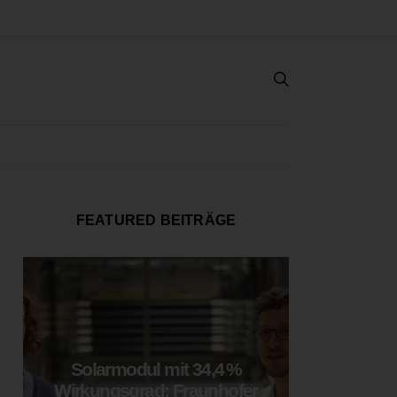
FEATURED BEITRÄGE
Solarmodul mit 34,4 %
LOOP
Wirkungsgrad: Fraunhofer
München