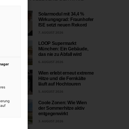
Solarmodul mit 34,4 %
Wirkungsgrad: Fraunhofer
1
ISE setzt neuen Rekord
7. AUGUST 2026
LOOP Supermarkt
München: Ein Gebäude,
2
das nie zu Abfall wird
6. AUGUST 2026
anager
Wien erlebt erneut extreme
Hitze und die Fernkälte
3
läuft auf Hochtouren
res
5. AUGUST 2026
ierung
Coole Zonen: Wie Wien
 auf
der Sommerhitze aktiv
4
entgegenwirkt
3. AUGUST 2026