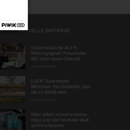
AKTUELLE BEITRÄGE
Solarmodul mit 34,4 %
Wirkungsgrad: Fraunhofer
ISE setzt neuen Rekord
7. AUGUST 2026
LOOP Supermarkt
München: Ein Gebäude, das
nie zu Abfall wird
6. AUGUST 2026
Wien erlebt erneut extreme
Hitze und die Fernkälte läuft
auf Hochtouren