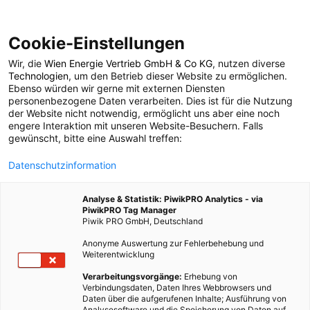
Cookie-Einstellungen
Wir, die
Wien Energie Vertrieb GmbH & Co KG
, nutzen diverse
POSTS BY TAG
Technologien
, um den Betrieb dieser Website zu ermöglichen.
Ebenso würden wir gerne mit externen Diensten
Schlüssellochgarten
personenbezogene Daten verarbeiten. Dies ist für die Nutzung
der Website nicht notwendig, ermöglicht uns aber eine noch
engere Interaktion mit unseren Website-Besuchern. Falls
gewünscht, bitte eine Auswahl treffen:
1 BEITRAG
Datenschutzinformation
Analyse & Statistik: PiwikPRO Analytics - via
PiwikPRO Tag Manager
Piwik PRO GmbH, Deutschland
Anonyme Auswertung zur Fehlerbehebung und
Weiterentwicklung
Verarbeitungsvorgänge:
Erhebung von
Verbindungsdaten, Daten Ihres Webbrowsers und
Daten über die aufgerufenen Inhalte; Ausführung von
Analysesoftware und die Speicherung von Daten auf