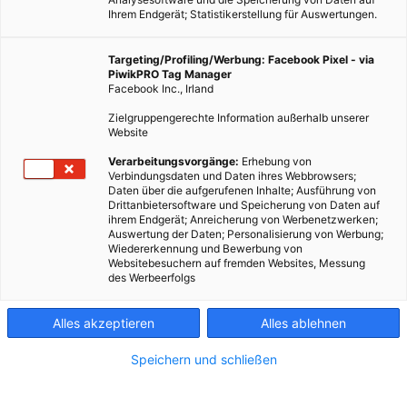
Ihrem Endgerät; Statistikerstellung für Auswertungen.
Targeting/Profiling/Werbung: Facebook Pixel - via
PiwikPRO Tag Manager
GARTEN
Facebook Inc., Irland
Zum Umgang mit Schnecken im Garten
Zielgruppengerechte Information außerhalb unserer
Website
15. MAI 2012
VON
ENERGIELEBEN REDAKTION
Verarbeitungsvorgänge:
Erhebung von
Schnecken sind ein Gärtnerschreck. Wenn sie auftauchen, ist
Verbindungsdaten und Daten ihres Webbrowsers;
guter Rat teuer, denn nicht jeder hat Enten daheim, die den
Daten über die aufgerufenen Inhalte; Ausführung von
Drittanbietersoftware und Speicherung von Daten auf
Plagegeistern den Garaus machen. Was also tun, wenn die
ihrem Endgerät; Anreicherung von Werbenetzwerken;
Schnecken kommen?
Auswertung der Daten; Personalisierung von Werbung;
Wiedererkennung und Bewerbung von
Websitebesuchern auf fremden Websites, Messung
des Werbeerfolgs
BEITRAG ANSEHEN
TEILEN
Alles akzeptieren
Alles ablehnen
Speichern und schließen