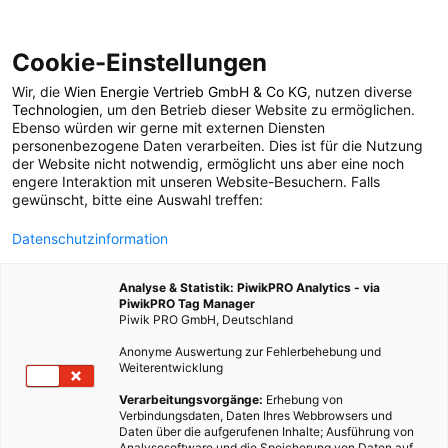
Cookie-Einstellungen
Wir, die
Wien Energie Vertrieb GmbH & Co KG
, nutzen diverse
POSTS BY TAG
Technologien
, um den Betrieb dieser Website zu ermöglichen.
Ebenso würden wir gerne mit externen Diensten
Schneckenkorn
personenbezogene Daten verarbeiten. Dies ist für die Nutzung
der Website nicht notwendig, ermöglicht uns aber eine noch
engere Interaktion mit unseren Website-Besuchern. Falls
gewünscht, bitte eine Auswahl treffen:
2 BEITRÄGE
Datenschutzinformation
Analyse & Statistik: PiwikPRO Analytics - via
PiwikPRO Tag Manager
Piwik PRO GmbH, Deutschland
Anonyme Auswertung zur Fehlerbehebung und
Weiterentwicklung
Verarbeitungsvorgänge:
Erhebung von
Verbindungsdaten, Daten Ihres Webbrowsers und
Daten über die aufgerufenen Inhalte; Ausführung von
Analysesoftware und die Speicherung von Daten auf