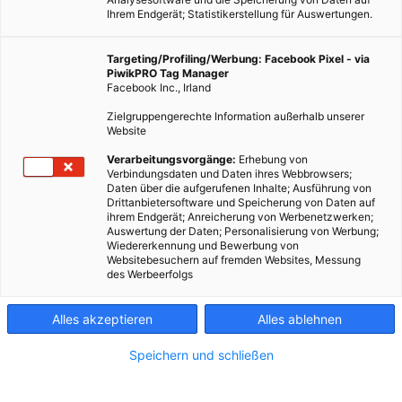
Ihrem Endgerät; Statistikerstellung für Auswertungen.
Targeting/Profiling/Werbung: Facebook Pixel - via
PiwikPRO Tag Manager
ENERGIEPOLITIK
Facebook Inc., Irland
Mutriku, das erste kommerzielle Wellenkraftwerk
Zielgruppengerechte Information außerhalb unserer
Website
4. SEPTEMBER 2013
VON
ENERGIELEBEN REDAKTION
Verarbeitungsvorgänge:
Erhebung von
An der nordspanischen Küste ist in Mutriku das weltweit erste
Verbindungsdaten und Daten ihres Webbrowsers;
kommerziell genutzte Wellenkraftwerk in Betrieb gegangen. Es
Daten über die aufgerufenen Inhalte; Ausführung von
Drittanbietersoftware und Speicherung von Daten auf
fungiert dabei als Energieerzeuger und Wellenbrecher.
ihrem Endgerät; Anreicherung von Werbenetzwerken;
Auswertung der Daten; Personalisierung von Werbung;
Wiedererkennung und Bewerbung von
BEITRAG ANSEHEN
Websitebesuchern auf fremden Websites, Messung
des Werbeerfolgs
TEILEN
Alles akzeptieren
Alles ablehnen
Speichern und schließen