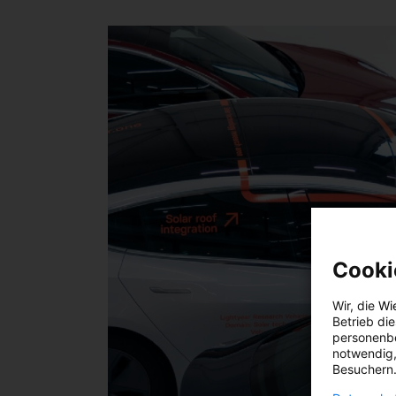
Cooki
Wir, die
Wi
Betrieb di
personenbe
notwendig,
Besuchern.