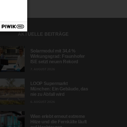
AKTUELLE BEITRÄGE
Solarmodul mit 34,4 %
Wirkungsgrad: Fraunhofer
ISE setzt neuen Rekord
7. AUGUST 2026
LOOP Supermarkt
München: Ein Gebäude, das
nie zu Abfall wird
6. AUGUST 2026
Wien erlebt erneut extreme
Hitze und die Fernkälte läuft