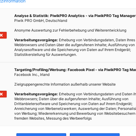
zinformation
Analyse & Statistik: PiwikPRO Analytics - via PiwikPRO Tag Manager
Piwik PRO GmbH, Deutschland
MOBILITÄT
Anonyme Auswertung zur Fehlerbehebung und Weiterentwicklung
Verarbeitungsvorgänge:
Erhebung von Verbindungsdaten, Daten Ihres
ngig
Stella Vita: Solarbetriebenes Wohnmobil
Webbrowsers und Daten über die aufgerufenen Inhalte; Ausführung von
Analysesoftware und die Speicherung von Daten auf Ihrem Endgerät;
21. FEBRUAR 2022
VON
ENERGIELEBEN REDAKTION
Statistikerstellung für Auswertungen.
Mit dem Stella Vita haben Studierende in den
Targeting/Profiling/Werbung: Facebook Pixel - via PiwikPRO Tag M
wei
Niederlanden ein Wohnmobil entwickelt, das
Facebook Inc., Irland
 durch
ausschließlich durch Sonnenstrom betrieben wird.
Zielgruppengerechte Information außerhalb unserer Website
ubere
Mehrere hundert Kilometer weit soll man damit am
uglich
Stück kommen.
Verarbeitungsvorgänge:
Erhebung von Verbindungsdaten und Daten ih
Webbrowsers; Daten über die aufgerufenen Inhalte; Ausführung von
Drittanbietersoftware und Speicherung von Daten auf ihrem Endgerät;
BEITRAG ANSEHEN
Anreicherung von Werbenetzwerken; Auswertung der Daten; Personalis
von Werbung; Wiedererkennung und Bewerbung von Websitebesuchern
fremden Websites, Messung des Werbeerfolgs
TEILEN