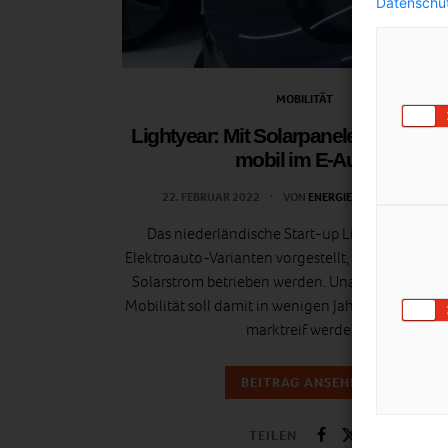
Datenschut
MOBILITÄT
Lightyear: Mit Solarpanelen unabhä
mobil im E-Auto
22. FEBRUAR 2022
VON
ENERGIELEBEN REDAKTION
Das niederländische Start-up Lightyear hat z
Elektroauto-Varianten vorgestellt, die zusätzlich
Solarstrom betrieben werden. Unabhängige, sa
Mobilität soll damit in wenigen Jahren massenta
marktreif werden.
BEITRAG ANSEHEN
TEILEN