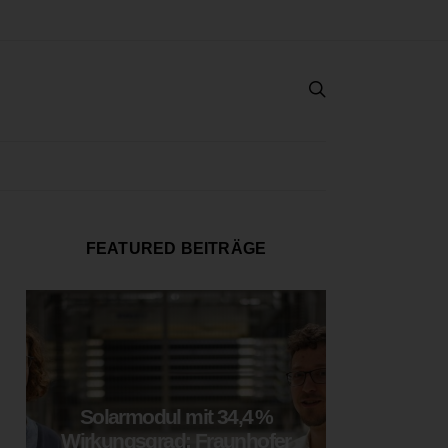
FEATURED BEITRÄGE
Solarmodul mit 34,4 %
LOOP
Wirkungsgrad: Fraunhofer
München