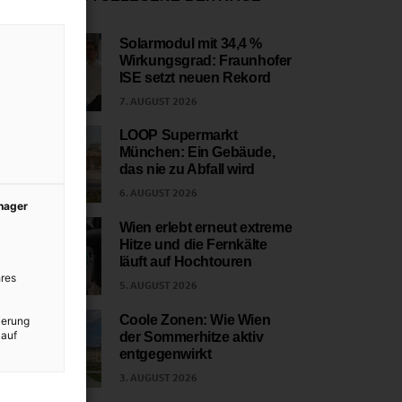
Solarmodul mit 34,4 %
Wirkungsgrad: Fraunhofer
1
ISE setzt neuen Rekord
7. AUGUST 2026
LOOP Supermarkt
München: Ein Gebäude,
2
das nie zu Abfall wird
6. AUGUST 2026
anager
Wien erlebt erneut extreme
Hitze und die Fernkälte
3
läuft auf Hochtouren
res
5. AUGUST 2026
Coole Zonen: Wie Wien
ierung
 auf
der Sommerhitze aktiv
4
entgegenwirkt
3. AUGUST 2026