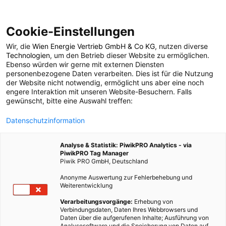
Cookie-Einstellungen
Wir, die
Wien Energie Vertrieb GmbH & Co KG
, nutzen diverse
POSTS BY TAG
Technologien
, um den Betrieb dieser Website zu ermöglichen.
Ebenso würden wir gerne mit externen Diensten
Solarflugzeug
personenbezogene Daten verarbeiten. Dies ist für die Nutzung
der Website nicht notwendig, ermöglicht uns aber eine noch
engere Interaktion mit unseren Website-Besuchern. Falls
gewünscht, bitte eine Auswahl treffen:
2 BEITRÄGE
Datenschutzinformation
Analyse & Statistik: PiwikPRO Analytics - via
PiwikPRO Tag Manager
Piwik PRO GmbH, Deutschland
Anonyme Auswertung zur Fehlerbehebung und
Weiterentwicklung
Verarbeitungsvorgänge:
Erhebung von
Verbindungsdaten, Daten Ihres Webbrowsers und
Daten über die aufgerufenen Inhalte; Ausführung von
Analysesoftware und die Speicherung von Daten auf