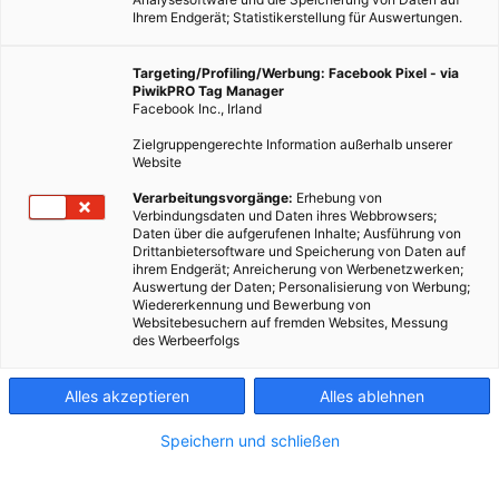
Ihrem Endgerät; Statistikerstellung für Auswertungen.
Targeting/Profiling/Werbung: Facebook Pixel - via
PiwikPRO Tag Manager
Facebook Inc., Irland
Zielgruppengerechte Information außerhalb unserer
Website
TECH
Verarbeitungsvorgänge:
Erhebung von
Verbindungsdaten und Daten ihres Webbrowsers;
Photovoltaik on the road: Straßen als Kraftwerke
Daten über die aufgerufenen Inhalte; Ausführung von
Drittanbietersoftware und Speicherung von Daten auf
16. JULI 2013
VON
ENERGIELEBEN REDAKTION
ihrem Endgerät; Anreicherung von Werbenetzwerken;
Auswertung der Daten; Personalisierung von Werbung;
Warum sollen Straßen nur zum Fahren da sein? Sie können
Wiedererkennung und Bewerbung von
auch Strom produzieren! Nach jahrelanger Entwicklungsarbeit
Websitebesuchern auf fremden Websites, Messung
des Werbeerfolgs
mit Prototypen hat Solar Roadways endlich einen
funktionsfähigen Solarparkplatz im Praxistest: das Projekt
Alles akzeptieren
Alles ablehnen
Solar-Straße kommt ins Rollen.
Speichern und schließen
BEITRAG ANSEHEN