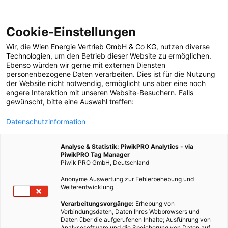
Cookie-Einstellungen
Wir, die
Wien Energie Vertrieb GmbH & Co KG
, nutzen diverse
POSTS BY TAG
Technologien
, um den Betrieb dieser Website zu ermöglichen.
Ebenso würden wir gerne mit externen Diensten
solarthermische
personenbezogene Daten verarbeiten. Dies ist für die Nutzung
der Website nicht notwendig, ermöglicht uns aber eine noch
engere Interaktion mit unseren Website-Besuchern. Falls
Anlage
gewünscht, bitte eine Auswahl treffen:
Datenschutzinformation
2 BEITRÄGE
Analyse & Statistik: PiwikPRO Analytics - via
PiwikPRO Tag Manager
Piwik PRO GmbH, Deutschland
Anonyme Auswertung zur Fehlerbehebung und
Weiterentwicklung
Verarbeitungsvorgänge:
Erhebung von
Verbindungsdaten, Daten Ihres Webbrowsers und
Daten über die aufgerufenen Inhalte; Ausführung von
Analysesoftware und die Speicherung von Daten auf