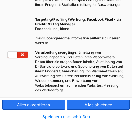
Ihrem Endgerät; Statistikerstellung für Auswertungen.
Targeting/Profiling/Werbung: Facebook Pixel - via
PiwikPRO Tag Manager
Facebook Inc., Irland
Zielgruppengerechte Information außerhalb unserer
Website
Verarbeitungsvorgänge:
Erhebung von
Verbindungsdaten und Daten ihres Webbrowsers;
Daten über die aufgerufenen Inhalte; Ausführung von
Drittanbietersoftware und Speicherung von Daten auf
ihrem Endgerät; Anreicherung von Werbenetzwerken;
Auswertung der Daten; Personalisierung von Werbung;
Wiedererkennung und Bewerbung von
Websitebesuchern auf fremden Websites, Messung
LEBEN
des Werbeerfolgs
Nachhaltigkeit betrifft auch den Sozialstaat
Alles akzeptieren
Alles ablehnen
22. FEBRUAR 2013
VON
VOLKER MARX
Speichern und schließen
„Leben und sterben, wo ich hingehöre“ ist das Thema von Prof.
Dr. Dr. Klaus Dörner und trifft damit einen Nerv der Zeit. Die