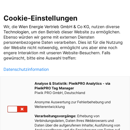
Cookie-Einstellungen
Wir, die
Wien Energie Vertrieb GmbH & Co KG
, nutzen diverse
POSTS BY TAG
Technologien
, um den Betrieb dieser Website zu ermöglichen.
Ebenso würden wir gerne mit externen Diensten
Sozialsysteme
personenbezogene Daten verarbeiten. Dies ist für die Nutzung
der Website nicht notwendig, ermöglicht uns aber eine noch
engere Interaktion mit unseren Website-Besuchern. Falls
gewünscht, bitte eine Auswahl treffen:
1 BEITRAG
Datenschutzinformation
Analyse & Statistik: PiwikPRO Analytics - via
PiwikPRO Tag Manager
Piwik PRO GmbH, Deutschland
Anonyme Auswertung zur Fehlerbehebung und
Weiterentwicklung
Verarbeitungsvorgänge:
Erhebung von
Verbindungsdaten, Daten Ihres Webbrowsers und
Daten über die aufgerufenen Inhalte; Ausführung von
Analysesoftware und die Speicherung von Daten auf