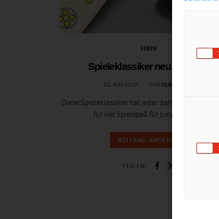
LEBEN
Spieleklassiker neu entdeckt
22. MAI 2020
VON
ULRIKE GÖBL
Diese Spieleklassiker hat jeder daheim und alle 
für viel Spielspaß für Jung und Alt!!
BEITRAG ANSEHEN
TEILEN