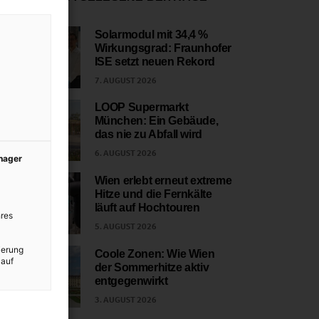
Solarmodul mit 34,4 %
Wirkungsgrad: Fraunhofer
1
ISE setzt neuen Rekord
7. AUGUST 2026
LOOP Supermarkt
München: Ein Gebäude,
2
das nie zu Abfall wird
6. AUGUST 2026
anager
Wien erlebt erneut extreme
Hitze und die Fernkälte
3
läuft auf Hochtouren
res
5. AUGUST 2026
ierung
Coole Zonen: Wie Wien
 auf
der Sommerhitze aktiv
4
entgegenwirkt
3. AUGUST 2026