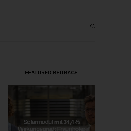
FEATURED BEITRÄGE
Solarmodul mit 34,4 %
LOOP
Wirkungsgrad: Fraunhofer
München