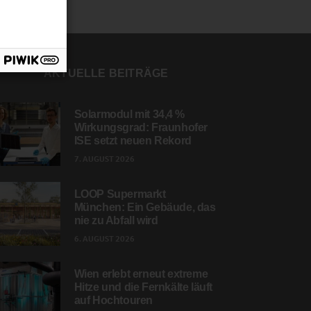
AKTUELLE BEITRÄGE
Solarmodul mit 34,4 %
Wirkungsgrad: Fraunhofer
ISE setzt neuen Rekord
7. AUGUST 2026
LOOP Supermarkt
München: Ein Gebäude, das
nie zu Abfall wird
6. AUGUST 2026
Wien erlebt erneut extreme
Hitze und die Fernkälte läuft
auf Hochtouren