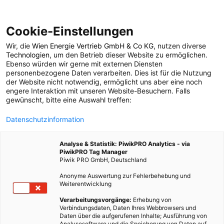
Cookie-Einstellungen
Wir, die
Wien Energie Vertrieb GmbH & Co KG
, nutzen diverse
POSTS BY TAG
Technologien
, um den Betrieb dieser Website zu ermöglichen.
Ebenso würden wir gerne mit externen Diensten
Stickstoff-Fußabdruck-
personenbezogene Daten verarbeiten. Dies ist für die Nutzung
der Website nicht notwendig, ermöglicht uns aber eine noch
engere Interaktion mit unseren Website-Besuchern. Falls
Rechner
gewünscht, bitte eine Auswahl treffen:
Datenschutzinformation
1 BEITRAG
Analyse & Statistik: PiwikPRO Analytics - via
PiwikPRO Tag Manager
Piwik PRO GmbH, Deutschland
Anonyme Auswertung zur Fehlerbehebung und
Weiterentwicklung
Verarbeitungsvorgänge:
Erhebung von
Verbindungsdaten, Daten Ihres Webbrowsers und
Daten über die aufgerufenen Inhalte; Ausführung von
Analysesoftware und die Speicherung von Daten auf