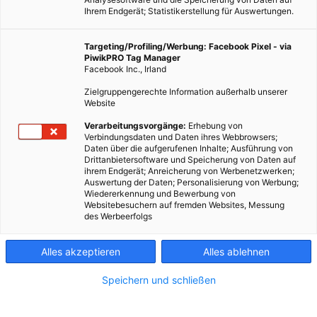
Ihrem Endgerät; Statistikerstellung für Auswertungen.
Targeting/Profiling/Werbung: Facebook Pixel - via
PiwikPRO Tag Manager
Facebook Inc., Irland
Zielgruppengerechte Information außerhalb unserer
Website
Verarbeitungsvorgänge:
Erhebung von
Verbindungsdaten und Daten ihres Webbrowsers;
ENERGIEPOLITIK
Daten über die aufgerufenen Inhalte; Ausführung von
Drittanbietersoftware und Speicherung von Daten auf
Stickstoff – vom Nährstoff zum Schadstoff
ihrem Endgerät; Anreicherung von Werbenetzwerken;
Auswertung der Daten; Personalisierung von Werbung;
11. JANUAR 2013
VON
MARTINA LIEL
Wiedererkennung und Bewerbung von
Websitebesuchern auf fremden Websites, Messung
Die Luft die wir atmen, besteht zu 78 Prozent aus Stickstoff. Als
des Werbeerfolgs
Grundbaustein der Natur kommt das Element in allen
Lebewesen vor. Ein Erwachsener mit einem Gewicht von etwa
Alles akzeptieren
Alles ablehnen
70…
Speichern und schließen
BEITRAG ANSEHEN