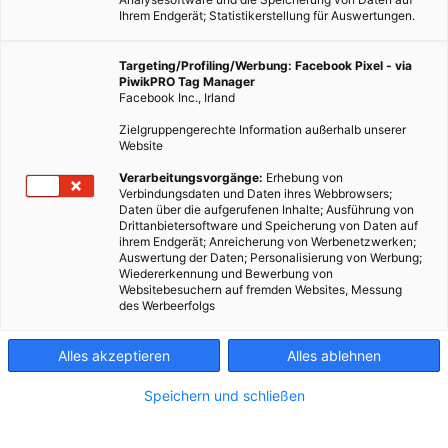
Ihrem Endgerät; Statistikerstellung für Auswertungen.
Targeting/Profiling/Werbung: Facebook Pixel - via
ARCHITEKTUR
PiwikPRO Tag Manager
Facebook Inc., Irland
Die Top 8 Coworking Spaces in Wien
Zielgruppengerechte Information außerhalb unserer
Website
TEILEN
Verarbeitungsvorgänge:
Erhebung von
13. DEZEMBER 2013
VON
ENERGIELEBEN REDAKTION
Verbindungsdaten und Daten ihres Webbrowsers;
Daten über die aufgerufenen Inhalte; Ausführung von
Drittanbietersoftware und Speicherung von Daten auf
ihrem Endgerät; Anreicherung von Werbenetzwerken;
Auswertung der Daten; Personalisierung von Werbung;
Wiedererkennung und Bewerbung von
Websitebesuchern auf fremden Websites, Messung
des Werbeerfolgs
Alles akzeptieren
Alles ablehnen
Speichern und schließen