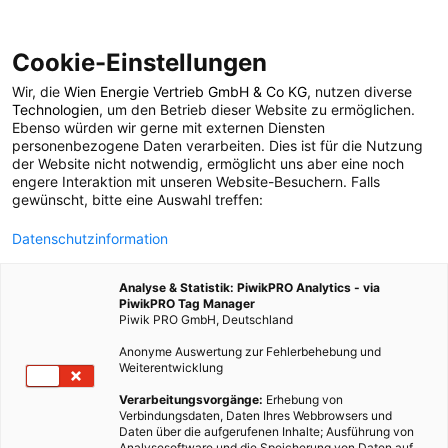
Cookie-Einstellungen
Wir, die
Wien Energie Vertrieb GmbH & Co KG
, nutzen diverse
POSTS BY TAG
Technologien
, um den Betrieb dieser Website zu ermöglichen.
Ebenso würden wir gerne mit externen Diensten
taschentuchpackerl
personenbezogene Daten verarbeiten. Dies ist für die Nutzung
der Website nicht notwendig, ermöglicht uns aber eine noch
engere Interaktion mit unseren Website-Besuchern. Falls
gewünscht, bitte eine Auswahl treffen:
1 BEITRAG
Datenschutzinformation
Analyse & Statistik: PiwikPRO Analytics - via
PiwikPRO Tag Manager
Piwik PRO GmbH, Deutschland
Anonyme Auswertung zur Fehlerbehebung und
Weiterentwicklung
Verarbeitungsvorgänge:
Erhebung von
Verbindungsdaten, Daten Ihres Webbrowsers und
Daten über die aufgerufenen Inhalte; Ausführung von
Analysesoftware und die Speicherung von Daten auf