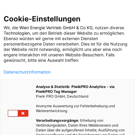
Cookie-Einstellungen
Wir, die
Wien Energie Vertrieb GmbH & Co KG
, nutzen diverse
POSTS BY TAG
Technologien
, um den Betrieb dieser Website zu ermöglichen.
Ebenso würden wir gerne mit externen Diensten
Tassenmanschette
personenbezogene Daten verarbeiten. Dies ist für die Nutzung
der Website nicht notwendig, ermöglicht uns aber eine noch
engere Interaktion mit unseren Website-Besuchern. Falls
gewünscht, bitte eine Auswahl treffen:
1 BEITRAG
Datenschutzinformation
Analyse & Statistik: PiwikPRO Analytics - via
PiwikPRO Tag Manager
Piwik PRO GmbH, Deutschland
Anonyme Auswertung zur Fehlerbehebung und
Weiterentwicklung
Verarbeitungsvorgänge:
Erhebung von
Verbindungsdaten, Daten Ihres Webbrowsers und
Daten über die aufgerufenen Inhalte; Ausführung von
Analysesoftware und die Speicherung von Daten auf