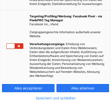
Ihrem Endgerät; Statistikerstellung für Auswertungen.
Targeting/Profiling/Werbung: Facebook Pixel - via
PiwikPRO Tag Manager
LEBEN
Facebook Inc., Irland
Tiere essen? Foers Buch steht zur Diskussion!
Zielgruppengerechte Information außerhalb unserer
Website
11. APRIL 2011
VON
ENERGIELEBEN REDAKTION
Verarbeitungsvorgänge:
Erhebung von
Jonathan Safran Foer hat ein heftig diskutiertes Buch zum
Verbindungsdaten und Daten ihres Webbrowsers;
Thema Fleischgenuss und Vegetarismus geschrieben. Die
Daten über die aufgerufenen Inhalte; Ausführung von
Drittanbietersoftware und Speicherung von Daten auf
Geburt seines Sohnes hat Jonathan Safran Foer dazu gebracht,
ihrem Endgerät; Anreicherung von Werbenetzwerken;
darüber nachzudenken: Wie sollte man dazu…
Auswertung der Daten; Personalisierung von Werbung;
Wiedererkennung und Bewerbung von
Websitebesuchern auf fremden Websites, Messung
des Werbeerfolgs
BEITRAG ANSEHEN
TEILEN
Alles akzeptieren
Alles ablehnen
Speichern und schließen