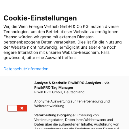
Cookie-Einstellungen
Wir, die
Wien Energie Vertrieb GmbH & Co KG
, nutzen diverse
POSTS BY TAG
Technologien
, um den Betrieb dieser Website zu ermöglichen.
Ebenso würden wir gerne mit externen Diensten
Tiere essen
personenbezogene Daten verarbeiten. Dies ist für die Nutzung
der Website nicht notwendig, ermöglicht uns aber eine noch
engere Interaktion mit unseren Website-Besuchern. Falls
gewünscht, bitte eine Auswahl treffen:
1 BEITRAG
Datenschutzinformation
Analyse & Statistik: PiwikPRO Analytics - via
PiwikPRO Tag Manager
Piwik PRO GmbH, Deutschland
Anonyme Auswertung zur Fehlerbehebung und
Weiterentwicklung
Verarbeitungsvorgänge:
Erhebung von
Verbindungsdaten, Daten Ihres Webbrowsers und
Daten über die aufgerufenen Inhalte; Ausführung von
Analysesoftware und die Speicherung von Daten auf