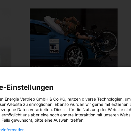
MOBILITÄT
e-Einstellungen
Airbags retten Leben – auch für Radfahrer
15. MÄRZ 2013
VON
ENERGIELEBEN REDAKTION
en Energie Vertrieb GmbH & Co KG
, nutzen diverse
Technologien
, um
eser Website zu ermöglichen. Ebenso würden wir gerne mit externen 
Airbags schützen vor Verletzungen. Allerdings bisher
zogene Daten verarbeiten. Dies ist für die Nutzung der Website nic
 ermöglicht uns aber eine noch engere Interaktion mit unseren Websi
nur die Insassen eines Autos. In den Niederlanden hat
 Falls gewünscht, bitte eine Auswahl treffen:
man sich Gedanken darüber gemacht, wie die
Verkehrsteilnehmer außerhalb des Autos geschützt
zinformation