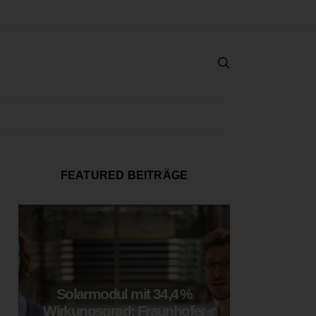
FEATURED BEITRÄGE
Solarmodul mit 34,4 %
LOOP
Wirkungsgrad: Fraunhofer
München