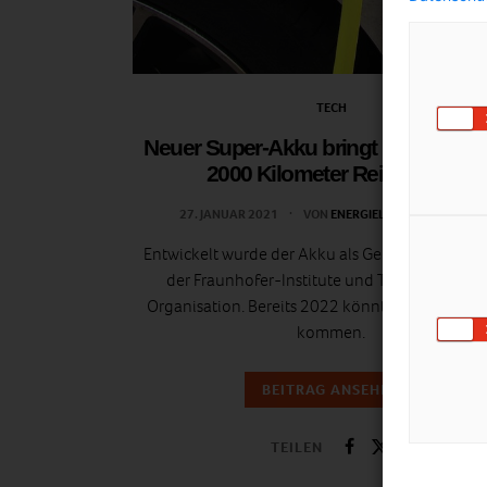
TECH
Neuer Super-Akku bringt E-Autos bi
2000 Kilometer Reichweite
27. JANUAR 2021
VON
ENERGIELEBEN REDAKTION
Entwickelt wurde der Akku als Gemeinschaftspr
der Fraunhofer-Institute und The Netherlan
Organisation. Bereits 2022 könnte er auf den M
kommen.
BEITRAG ANSEHEN
TEILEN