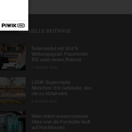
AKTUELLE BEITRÄGE
Solarmodul mit 34,4 %
Wirkungsgrad: Fraunhofer
ISE setzt neuen Rekord
7. AUGUST 2026
LOOP Supermarkt
München: Ein Gebäude, das
nie zu Abfall wird
6. AUGUST 2026
Wien erlebt erneut extreme
Hitze und die Fernkälte läuft
auf Hochtouren