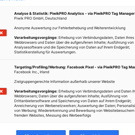
werden können.
Analyse & Statistik: PiwikPRO Analytics - via PiwikPRO Tag Manager
Piwik PRO GmbH, Deutschland
BEITRAG ANSEHEN
Anonyme Auswertung zur Fehlerbehebung und Weiterentwicklung
TEILEN
Verarbeitungsvorgänge:
Erhebung von Verbindungsdaten, Daten Ihres
s zu
Webbrowsers und Daten über die aufgerufenen Inhalte; Ausführung von
Analysesoftware und die Speicherung von Daten auf Ihrem Endgerät;
Statistikerstellung für Auswertungen.
Targeting/Profiling/Werbung: Facebook Pixel - via PiwikPRO Tag M
ojekt
Facebook Inc., Irland
ds
Zielgruppengerechte Information außerhalb unserer Website
arkt
Verarbeitungsvorgänge:
Erhebung von Verbindungsdaten und Daten ih
Webbrowsers; Daten über die aufgerufenen Inhalte; Ausführung von
Drittanbietersoftware und Speicherung von Daten auf ihrem Endgerät;
Anreicherung von Werbenetzwerken; Auswertung der Daten; Personalis
von Werbung; Wiedererkennung und Bewerbung von Websitebesuchern
fremden Websites, Messung des Werbeerfolgs