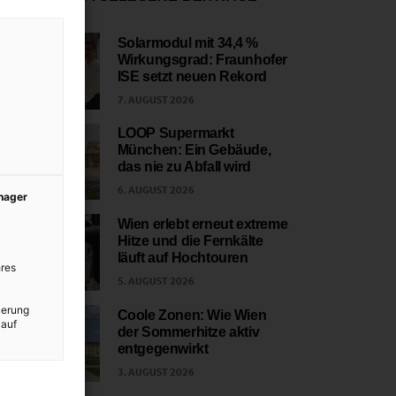
Solarmodul mit 34,4 %
Wirkungsgrad: Fraunhofer
1
ISE setzt neuen Rekord
7. AUGUST 2026
LOOP Supermarkt
München: Ein Gebäude,
2
das nie zu Abfall wird
6. AUGUST 2026
anager
Wien erlebt erneut extreme
Hitze und die Fernkälte
3
läuft auf Hochtouren
res
5. AUGUST 2026
ierung
Coole Zonen: Wie Wien
 auf
der Sommerhitze aktiv
4
entgegenwirkt
3. AUGUST 2026