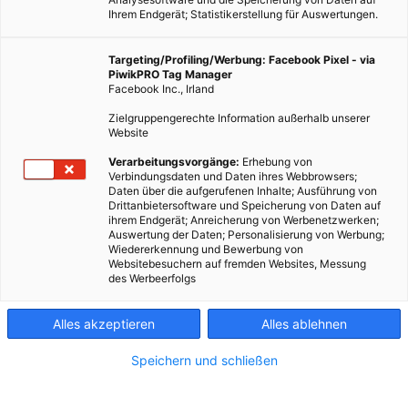
Ihrem Endgerät; Statistikerstellung für Auswertungen.
Targeting/Profiling/Werbung: Facebook Pixel - via
PiwikPRO Tag Manager
Facebook Inc., Irland
Zielgruppengerechte Information außerhalb unserer
Website
Verarbeitungsvorgänge:
Erhebung von
Verbindungsdaten und Daten ihres Webbrowsers;
Daten über die aufgerufenen Inhalte; Ausführung von
Drittanbietersoftware und Speicherung von Daten auf
ihrem Endgerät; Anreicherung von Werbenetzwerken;
Auswertung der Daten; Personalisierung von Werbung;
Wiedererkennung und Bewerbung von
ENERGIEPOLITIK
Websitebesuchern auf fremden Websites, Messung
des Werbeerfolgs
Transparenz, oder die Macht der Wahrheit
20. MAI 2012
VON
VOLKER MARX
Alles akzeptieren
Alles ablehnen
Jedes Gesellschaftssystem, insbesondere die Demokratien
Speichern und schließen
leben von der Lüge. Absolute Transparenz würde unser
Wirtschaftssystem zerstören. Nachhaltigkeit allerdings braucht