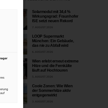
Solarmodul mit 34,4 %
Wirkungsgrad: Fraunhofer
1
ISE setzt neuen Rekord
7. AUGUST 2026
LOOP Supermarkt
München: Ein Gebäude,
2
das nie zu Abfall wird
6. AUGUST 2026
anager
Wien erlebt erneut extreme
Hitze und die Fernkälte
3
läuft auf Hochtouren
5. AUGUST 2026
res
Coole Zonen: Wie Wien
ierung
der Sommerhitze aktiv
4
 auf
entgegenwirkt
3. AUGUST 2026