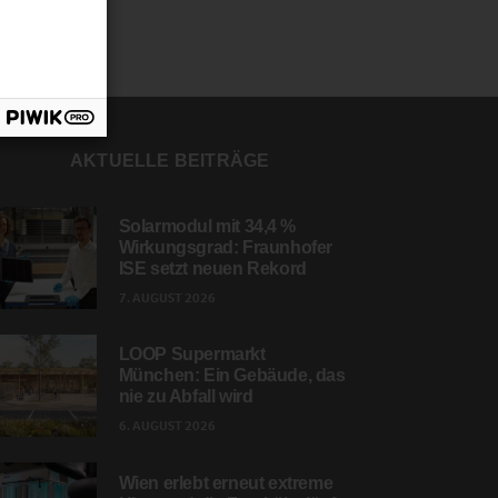
AKTUELLE BEITRÄGE
Solarmodul mit 34,4 %
Wirkungsgrad: Fraunhofer
ISE setzt neuen Rekord
7. AUGUST 2026
LOOP Supermarkt
München: Ein Gebäude, das
nie zu Abfall wird
6. AUGUST 2026
Wien erlebt erneut extreme