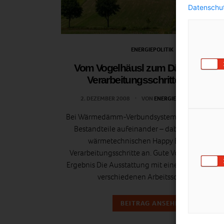
Datenschut
ENERGIEPOLITIK
Vom Vogelhäusl zum Dämmpalast
Verarbeitungsschritte WDVS 1
2. DEZEMBER 2008
VON
ENERGIELEBEN REDAKTION
Bei Wärmedämm-Verbundsystemen treffen meh
Bestandteile aufeinander – dabei fallen bis z
wärmetechnischen Happy End mehrere
Verarbeitungsschritte an. Gute Vorbereitung, g
Ergebnis Die Ausstattung mit einem WDVS erfol
verschiedenen Arbeitsschritten…
BEITRAG ANSEHEN