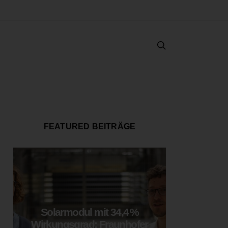
FEATURED BEITRÄGE
Solarmodul mit 34,4 %
LOOP
Wirkungsgrad: Fraunhofer
München