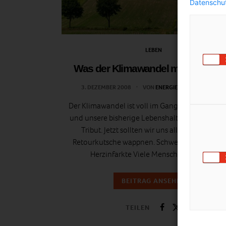
Datenschut
LEBEN
Was der Klimawandel mit uns mac
3. DEZEMBER 2008
VON
ENERGIELEBEN REDAKTION
Der Klimawandel ist voll im Gange, unser Lebens
und unsere bisherige Lebenshaltung fordern i
Tribut. Jetzt sollten wir uns allerdings für die
Retourkutsche wappnen. Schweißausbrüche 
Herzinfarkte Viele Menschen leiden…
BEITRAG ANSEHEN
TEILEN