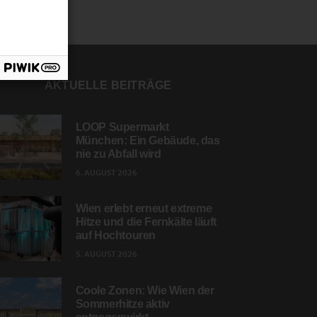
AKTUELLE BEITRÄGE
LOOP Supermarkt
München: Ein Gebäude, das
nie zu Abfall wird
6. AUGUST 2026
Wien erlebt erneut extreme
Hitze und die Fernkälte läuft
auf Hochtouren
5. AUGUST 2026
Coole Zonen: Wie Wien der
Sommerhitze aktiv