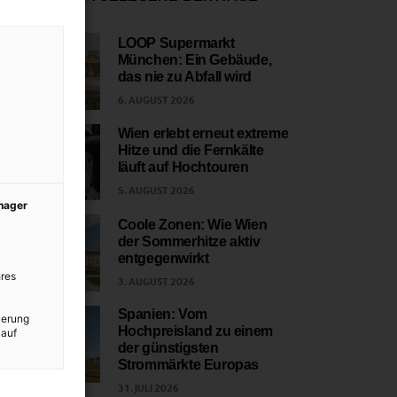
LOOP Supermarkt
München: Ein Gebäude,
1
das nie zu Abfall wird
6. AUGUST 2026
Wien erlebt erneut extreme
Hitze und die Fernkälte
2
läuft auf Hochtouren
5. AUGUST 2026
anager
Coole Zonen: Wie Wien
der Sommerhitze aktiv
3
entgegenwirkt
res
3. AUGUST 2026
Spanien: Vom
ierung
Hochpreisland zu einem
 auf
4
der günstigsten
Strommärkte Europas
31. JULI 2026