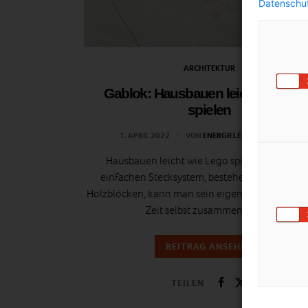
Datenschut
ARCHITEKTUR
Gablok: Hausbauen leicht wie Le
spielen
1. APRIL 2022
VON
ENERGIELEBEN REDAKTION
Hausbauen leicht wie Lego spielen. Mit ein
einfachen Stecksystem, bestehend aus isolier
Holzblöcken, kann man sein eigenes Haus in kür
Zeit selbst zusammenbauen.
BEITRAG ANSEHEN
TEILEN