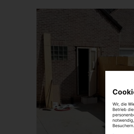
Cooki
Wir, die
Wi
Betrieb di
personenbe
notwendig,
Besuchern.