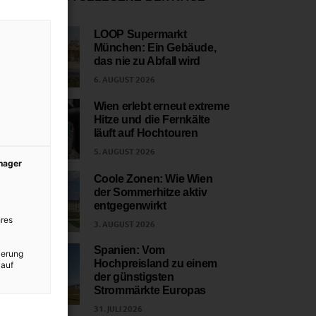
LOOP Supermarkt
München: Ein Gebäude,
1
das nie zu Abfall wird
6. AUGUST 2026
Wien erlebt erneut extreme
Hitze und die Fernkälte
2
läuft auf Hochtouren
5. AUGUST 2026
anager
Coole Zonen: Wie Wien
der Sommerhitze aktiv
3
entgegenwirkt
res
3. AUGUST 2026
Spanien: Vom
ierung
Hochpreisland zu einem
 auf
4
der günstigsten
Strommärkte Europas
31. JULI 2026