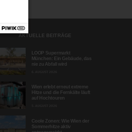
AKTUELLE BEITRÄGE
LOOP Supermarkt
München: Ein Gebäude, das
nie zu Abfall wird
6. AUGUST 2026
Wien erlebt erneut extreme
Hitze und die Fernkälte läuft
auf Hochtouren
5. AUGUST 2026
Coole Zonen: Wie Wien der
Sommerhitze aktiv