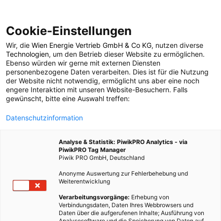
Cookie-Einstellungen
Wir, die
Wien Energie Vertrieb GmbH & Co KG
, nutzen diverse
POSTS BY TAG
Technologien
, um den Betrieb dieser Website zu ermöglichen.
Ebenso würden wir gerne mit externen Diensten
Universität Wien
personenbezogene Daten verarbeiten. Dies ist für die Nutzung
der Website nicht notwendig, ermöglicht uns aber eine noch
engere Interaktion mit unseren Website-Besuchern. Falls
gewünscht, bitte eine Auswahl treffen:
1 BEITRAG
Datenschutzinformation
Analyse & Statistik: PiwikPRO Analytics - via
PiwikPRO Tag Manager
Piwik PRO GmbH, Deutschland
Anonyme Auswertung zur Fehlerbehebung und
Weiterentwicklung
Verarbeitungsvorgänge:
Erhebung von
Verbindungsdaten, Daten Ihres Webbrowsers und
Daten über die aufgerufenen Inhalte; Ausführung von
Analysesoftware und die Speicherung von Daten auf