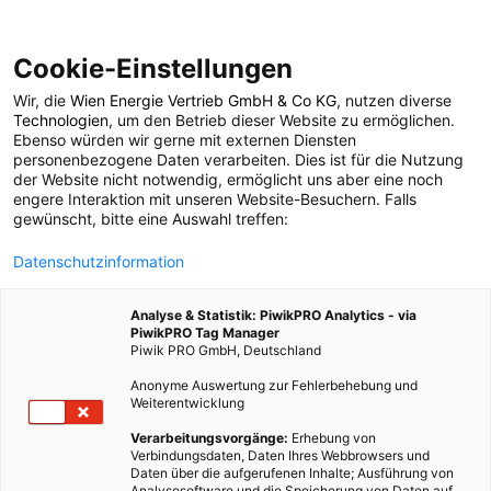
Cookie-Einstellungen
Wir, die
Wien Energie Vertrieb GmbH & Co KG
, nutzen diverse
POSTS BY TAG
Technologien
, um den Betrieb dieser Website zu ermöglichen.
Ebenso würden wir gerne mit externen Diensten
Upcyceling
personenbezogene Daten verarbeiten. Dies ist für die Nutzung
der Website nicht notwendig, ermöglicht uns aber eine noch
engere Interaktion mit unseren Website-Besuchern. Falls
gewünscht, bitte eine Auswahl treffen:
3 BEITRÄGE
Datenschutzinformation
Analyse & Statistik: PiwikPRO Analytics - via
PiwikPRO Tag Manager
Piwik PRO GmbH, Deutschland
Anonyme Auswertung zur Fehlerbehebung und
Weiterentwicklung
Verarbeitungsvorgänge:
Erhebung von
Verbindungsdaten, Daten Ihres Webbrowsers und
Daten über die aufgerufenen Inhalte; Ausführung von
Analysesoftware und die Speicherung von Daten auf