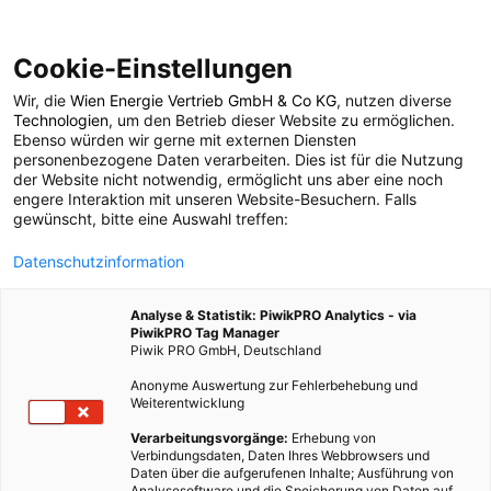
Cookie-Einstellungen
Wir, die
Wien Energie Vertrieb GmbH & Co KG
, nutzen diverse
POSTS BY TAG
Technologien
, um den Betrieb dieser Website zu ermöglichen.
Ebenso würden wir gerne mit externen Diensten
verseuchte Orte
personenbezogene Daten verarbeiten. Dies ist für die Nutzung
der Website nicht notwendig, ermöglicht uns aber eine noch
engere Interaktion mit unseren Website-Besuchern. Falls
gewünscht, bitte eine Auswahl treffen:
1 BEITRAG
Datenschutzinformation
Analyse & Statistik: PiwikPRO Analytics - via
PiwikPRO Tag Manager
Piwik PRO GmbH, Deutschland
Anonyme Auswertung zur Fehlerbehebung und
Weiterentwicklung
Verarbeitungsvorgänge:
Erhebung von
Verbindungsdaten, Daten Ihres Webbrowsers und
Daten über die aufgerufenen Inhalte; Ausführung von
Analysesoftware und die Speicherung von Daten auf