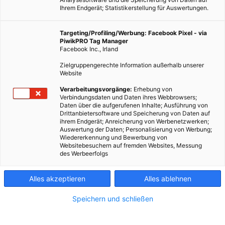
Ihrem Endgerät; Statistikerstellung für Auswertungen.
Targeting/Profiling/Werbung: Facebook Pixel - via
PiwikPRO Tag Manager
Facebook Inc., Irland
Zielgruppengerechte Information außerhalb unserer
Website
Verarbeitungsvorgänge:
Erhebung von
Verbindungsdaten und Daten ihres Webbrowsers;
LEBEN
Daten über die aufgerufenen Inhalte; Ausführung von
Drittanbietersoftware und Speicherung von Daten auf
Die zehn am meisten verseuchten Orte der Welt
ihrem Endgerät; Anreicherung von Werbenetzwerken;
Auswertung der Daten; Personalisierung von Werbung;
23. NOVEMBER 2011
VON
MARTINA LIEL
Wiedererkennung und Bewerbung von
Websitebesuchern auf fremden Websites, Messung
Das Blacksmith Institute führt weltweit Projekte zur Rettung
des Werbeerfolgs
von Mensch und Umwelt durch. Die Mitarbeiter helfen in den
am meisten verseuchten Gegenden der Erde. Sie sanieren
Alles akzeptieren
Alles ablehnen
beispielsweise belastete Industriestandorte, leisten…
Speichern und schließen
BEITRAG ANSEHEN