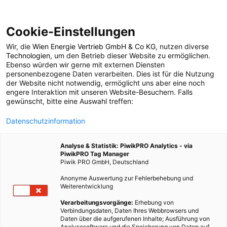
Cookie-Einstellungen
Wir, die
Wien Energie Vertrieb GmbH & Co KG
, nutzen diverse
POSTS BY TAG
Technologien
, um den Betrieb dieser Website zu ermöglichen.
Ebenso würden wir gerne mit externen Diensten
VoIP
personenbezogene Daten verarbeiten. Dies ist für die Nutzung
der Website nicht notwendig, ermöglicht uns aber eine noch
engere Interaktion mit unseren Website-Besuchern. Falls
gewünscht, bitte eine Auswahl treffen:
1 BEITRAG
Datenschutzinformation
Analyse & Statistik: PiwikPRO Analytics - via
PiwikPRO Tag Manager
Piwik PRO GmbH, Deutschland
Anonyme Auswertung zur Fehlerbehebung und
Weiterentwicklung
Verarbeitungsvorgänge:
Erhebung von
Verbindungsdaten, Daten Ihres Webbrowsers und
Daten über die aufgerufenen Inhalte; Ausführung von
Analysesoftware und die Speicherung von Daten auf