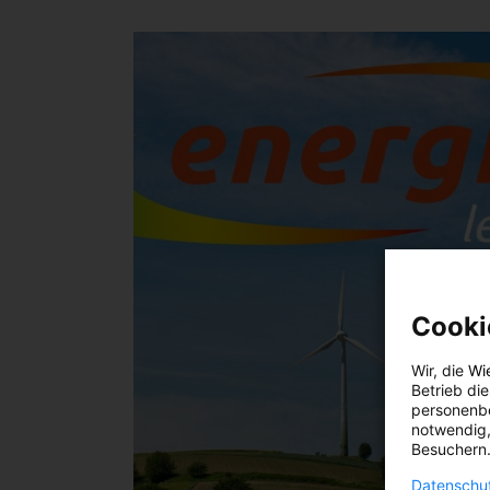
Cooki
Wir, die
Wi
Betrieb di
personenbe
notwendig,
Besuchern.
Datenschut