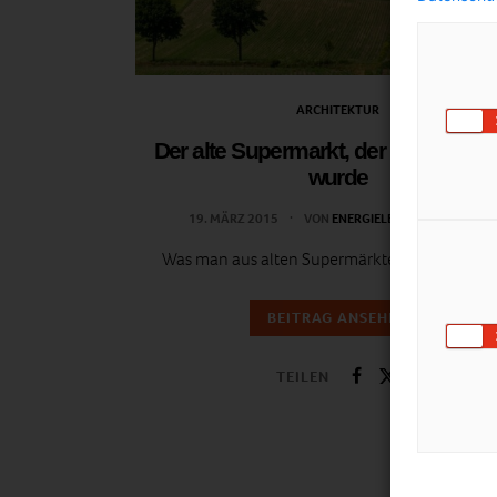
ARCHITEKTUR
Der alte Supermarkt, der zur Bibliot
wurde
19. MÄRZ 2015
VON
ENERGIELEBEN REDAKTION
Was man aus alten Supermärkten machen ka
BEITRAG ANSEHEN
TEILEN