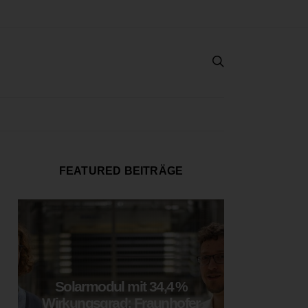
FEATURED BEITRÄGE
Solarmodul mit 34,4 %
LOOP
Wirkungsgrad: Fraunhofer
München