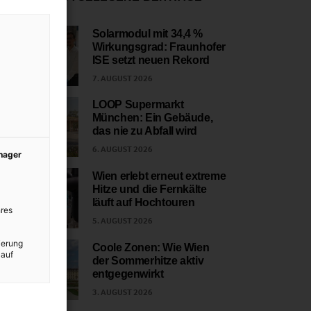
Solarmodul mit 34,4 %
Wirkungsgrad: Fraunhofer
1
ISE setzt neuen Rekord
7. AUGUST 2026
LOOP Supermarkt
München: Ein Gebäude,
2
das nie zu Abfall wird
6. AUGUST 2026
anager
Wien erlebt erneut extreme
Hitze und die Fernkälte
3
läuft auf Hochtouren
res
5. AUGUST 2026
ierung
Coole Zonen: Wie Wien
 auf
der Sommerhitze aktiv
4
entgegenwirkt
3. AUGUST 2026