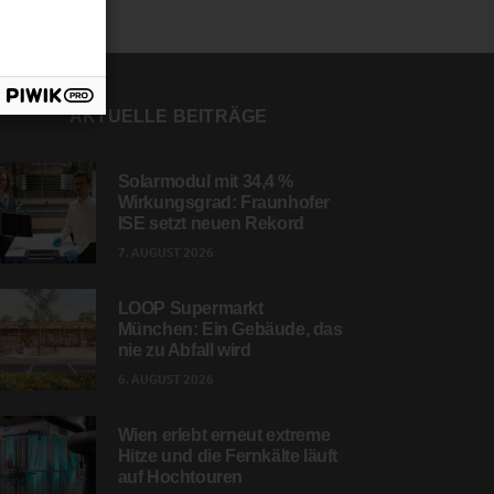
AKTUELLE BEITRÄGE
Solarmodul mit 34,4 %
Wirkungsgrad: Fraunhofer
ISE setzt neuen Rekord
7. AUGUST 2026
LOOP Supermarkt
München: Ein Gebäude, das
nie zu Abfall wird
6. AUGUST 2026
Wien erlebt erneut extreme
Hitze und die Fernkälte läuft
auf Hochtouren