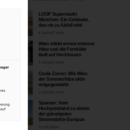
LOOP Supermarkt
München: Ein Gebäude,
1
das nie zu Abfall wird
6. AUGUST 2026
Wien erlebt erneut extreme
Hitze und die Fernkälte
2
läuft auf Hochtouren
5. AUGUST 2026
anager
Coole Zonen: Wie Wien
der Sommerhitze aktiv
3
entgegenwirkt
res
3. AUGUST 2026
Spanien: Vom
ierung
Hochpreisland zu einem
 auf
4
der günstigsten
Strommärkte Europas
31. JULI 2026