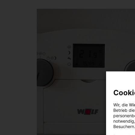
Cooki
Wir, die
Wi
Betrieb di
personenbe
notwendig,
Besuchern.