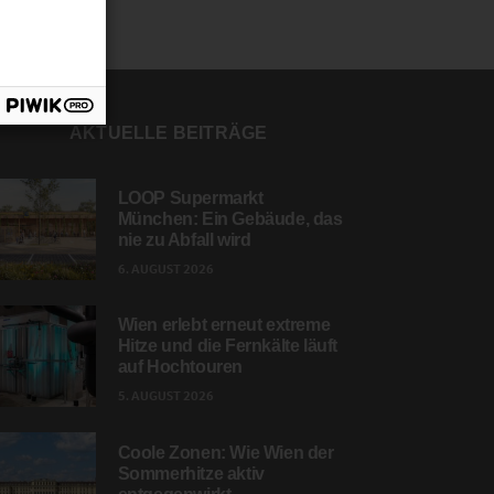
AKTUELLE BEITRÄGE
LOOP Supermarkt
München: Ein Gebäude, das
nie zu Abfall wird
6. AUGUST 2026
Wien erlebt erneut extreme
Hitze und die Fernkälte läuft
auf Hochtouren
5. AUGUST 2026
Coole Zonen: Wie Wien der
Sommerhitze aktiv