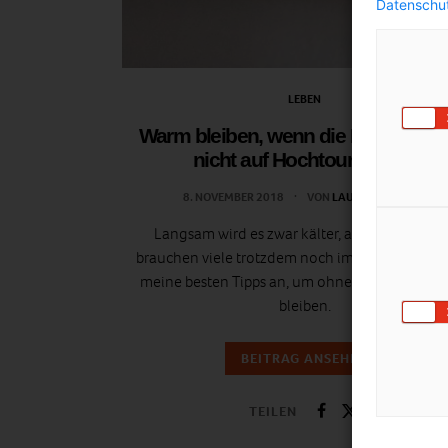
Datenschut
LEBEN
Warm bleiben, wenn die Heizung n
nicht auf Hochtouren läuft
8. NOVEMBER 2018
VON
LAUREL KOENIGER
Langsam wird es zwar kälter, aber die Heizu
brauchen viele trotzdem noch immer nicht. Sieh
meine besten Tipps an, um ohne Heizung warm
bleiben.
BEITRAG ANSEHEN
TEILEN