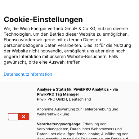
Cookie-Einstellungen
Wir, die
Wien Energie Vertrieb GmbH & Co KG
, nutzen diverse
POSTS BY TAG
Technologien
, um den Betrieb dieser Website zu ermöglichen.
Ebenso würden wir gerne mit externen Diensten
Wasssermanagement
personenbezogene Daten verarbeiten. Dies ist für die Nutzung
der Website nicht notwendig, ermöglicht uns aber eine noch
engere Interaktion mit unseren Website-Besuchern. Falls
gewünscht, bitte eine Auswahl treffen:
1 BEITRAG
Datenschutzinformation
Analyse & Statistik: PiwikPRO Analytics - via
PiwikPRO Tag Manager
Piwik PRO GmbH, Deutschland
Anonyme Auswertung zur Fehlerbehebung und
Weiterentwicklung
Verarbeitungsvorgänge:
Erhebung von
Verbindungsdaten, Daten Ihres Webbrowsers und
Daten über die aufgerufenen Inhalte; Ausführung von
Analysesoftware und die Speicherung von Daten auf