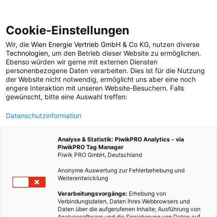
Cookie-Einstellungen
Wir, die
Wien Energie Vertrieb GmbH & Co KG
, nutzen diverse
POSTS BY TAG
Technologien
, um den Betrieb dieser Website zu ermöglichen.
Ebenso würden wir gerne mit externen Diensten
WaveRoller
personenbezogene Daten verarbeiten. Dies ist für die Nutzung
der Website nicht notwendig, ermöglicht uns aber eine noch
engere Interaktion mit unseren Website-Besuchern. Falls
gewünscht, bitte eine Auswahl treffen:
2 BEITRÄGE
Datenschutzinformation
Analyse & Statistik: PiwikPRO Analytics - via
PiwikPRO Tag Manager
Piwik PRO GmbH, Deutschland
Anonyme Auswertung zur Fehlerbehebung und
Weiterentwicklung
Verarbeitungsvorgänge:
Erhebung von
Verbindungsdaten, Daten Ihres Webbrowsers und
Daten über die aufgerufenen Inhalte; Ausführung von
Analysesoftware und die Speicherung von Daten auf