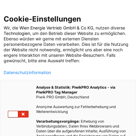
Cookie-Einstellungen
Wir, die
Wien Energie Vertrieb GmbH & Co KG
, nutzen diverse
POSTS BY TAG
Technologien
, um den Betrieb dieser Website zu ermöglichen.
Ebenso würden wir gerne mit externen Diensten
Wegener Zentrum
personenbezogene Daten verarbeiten. Dies ist für die Nutzung
der Website nicht notwendig, ermöglicht uns aber eine noch
engere Interaktion mit unseren Website-Besuchern. Falls
gewünscht, bitte eine Auswahl treffen:
1 BEITRAG
Datenschutzinformation
Analyse & Statistik: PiwikPRO Analytics - via
PiwikPRO Tag Manager
Piwik PRO GmbH, Deutschland
Anonyme Auswertung zur Fehlerbehebung und
Weiterentwicklung
Verarbeitungsvorgänge:
Erhebung von
Verbindungsdaten, Daten Ihres Webbrowsers und
Daten über die aufgerufenen Inhalte; Ausführung von
Analysesoftware und die Speicherung von Daten auf