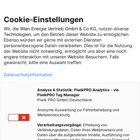
Cookie-Einstellungen
Wir, die
Wien Energie Vertrieb GmbH & Co KG
, nutzen diverse
POSTS BY TAG
Technologien
, um den Betrieb dieser Website zu ermöglichen.
Ebenso würden wir gerne mit externen Diensten
Wertewandel
personenbezogene Daten verarbeiten. Dies ist für die Nutzung
der Website nicht notwendig, ermöglicht uns aber eine noch
engere Interaktion mit unseren Website-Besuchern. Falls
gewünscht, bitte eine Auswahl treffen:
1 BEITRAG
Datenschutzinformation
Analyse & Statistik: PiwikPRO Analytics - via
PiwikPRO Tag Manager
Piwik PRO GmbH, Deutschland
Anonyme Auswertung zur Fehlerbehebung und
Weiterentwicklung
Verarbeitungsvorgänge:
Erhebung von
Verbindungsdaten, Daten Ihres Webbrowsers und
Daten über die aufgerufenen Inhalte; Ausführung von
Analysesoftware und die Speicherung von Daten auf