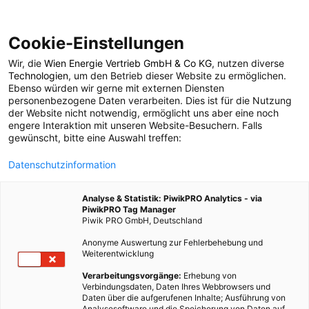
Cookie-Einstellungen
Wir, die
Wien Energie Vertrieb GmbH & Co KG
, nutzen diverse
POSTS BY TAG
Technologien
, um den Betrieb dieser Website zu ermöglichen.
Ebenso würden wir gerne mit externen Diensten
Wiederverwenden
personenbezogene Daten verarbeiten. Dies ist für die Nutzung
der Website nicht notwendig, ermöglicht uns aber eine noch
engere Interaktion mit unseren Website-Besuchern. Falls
gewünscht, bitte eine Auswahl treffen:
2 BEITRÄGE
Datenschutzinformation
Analyse & Statistik: PiwikPRO Analytics - via
PiwikPRO Tag Manager
Piwik PRO GmbH, Deutschland
Anonyme Auswertung zur Fehlerbehebung und
Weiterentwicklung
Verarbeitungsvorgänge:
Erhebung von
Verbindungsdaten, Daten Ihres Webbrowsers und
Daten über die aufgerufenen Inhalte; Ausführung von
Analysesoftware und die Speicherung von Daten auf