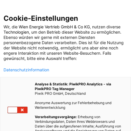
Cookie-Einstellungen
Wir, die
Wien Energie Vertrieb GmbH & Co KG
, nutzen diverse
POSTS BY TAG
Technologien
, um den Betrieb dieser Website zu ermöglichen.
Ebenso würden wir gerne mit externen Diensten
Wildniserfahrung
personenbezogene Daten verarbeiten. Dies ist für die Nutzung
der Website nicht notwendig, ermöglicht uns aber eine noch
engere Interaktion mit unseren Website-Besuchern. Falls
gewünscht, bitte eine Auswahl treffen:
1 BEITRAG
Datenschutzinformation
Analyse & Statistik: PiwikPRO Analytics - via
PiwikPRO Tag Manager
Piwik PRO GmbH, Deutschland
Anonyme Auswertung zur Fehlerbehebung und
Weiterentwicklung
Verarbeitungsvorgänge:
Erhebung von
Verbindungsdaten, Daten Ihres Webbrowsers und
Daten über die aufgerufenen Inhalte; Ausführung von
Analysesoftware und die Speicherung von Daten auf