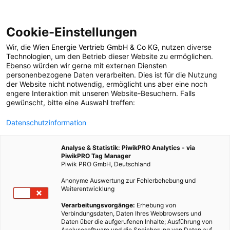
Cookie-Einstellungen
Wir, die
Wien Energie Vertrieb GmbH & Co KG
, nutzen diverse
POSTS BY TAG
Technologien
, um den Betrieb dieser Website zu ermöglichen.
Ebenso würden wir gerne mit externen Diensten
Window Woman
personenbezogene Daten verarbeiten. Dies ist für die Nutzung
der Website nicht notwendig, ermöglicht uns aber eine noch
engere Interaktion mit unseren Website-Besuchern. Falls
gewünscht, bitte eine Auswahl treffen:
1 BEITRAG
Datenschutzinformation
Analyse & Statistik: PiwikPRO Analytics - via
PiwikPRO Tag Manager
Piwik PRO GmbH, Deutschland
Anonyme Auswertung zur Fehlerbehebung und
Weiterentwicklung
Verarbeitungsvorgänge:
Erhebung von
Verbindungsdaten, Daten Ihres Webbrowsers und
Daten über die aufgerufenen Inhalte; Ausführung von
Analysesoftware und die Speicherung von Daten auf