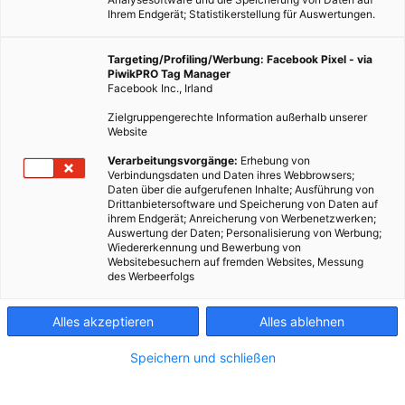
Ihrem Endgerät; Statistikerstellung für Auswertungen.
Targeting/Profiling/Werbung: Facebook Pixel - via
PiwikPRO Tag Manager
Facebook Inc., Irland
Zielgruppengerechte Information außerhalb unserer
Website
MODE
Verarbeitungsvorgänge:
Erhebung von
Nie zu warm, nie zu kalt: Armband sorgt für richtige
Verbindungsdaten und Daten ihres Webbrowsers;
Wärme
Daten über die aufgerufenen Inhalte; Ausführung von
Drittanbietersoftware und Speicherung von Daten auf
ihrem Endgerät; Anreicherung von Werbenetzwerken;
24. NOVEMBER 2015
VON
ENERGIELEBEN REDAKTION
Auswertung der Daten; Personalisierung von Werbung;
Wiedererkennung und Bewerbung von
Nie wieder über die richtige Raumtemperatur streiten.
Websitebesuchern auf fremden Websites, Messung
des Werbeerfolgs
BEITRAG ANSEHEN
Alles akzeptieren
Alles ablehnen
TEILEN
Speichern und schließen