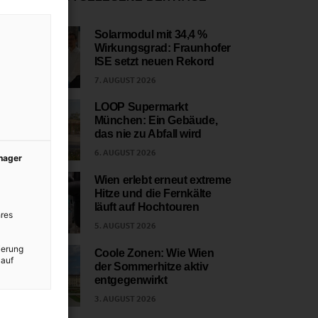
Solarmodul mit 34,4 %
Wirkungsgrad: Fraunhofer
1
ISE setzt neuen Rekord
7. AUGUST 2026
LOOP Supermarkt
München: Ein Gebäude,
2
das nie zu Abfall wird
6. AUGUST 2026
anager
Wien erlebt erneut extreme
Hitze und die Fernkälte
3
läuft auf Hochtouren
res
5. AUGUST 2026
ierung
Coole Zonen: Wie Wien
 auf
der Sommerhitze aktiv
4
entgegenwirkt
3. AUGUST 2026