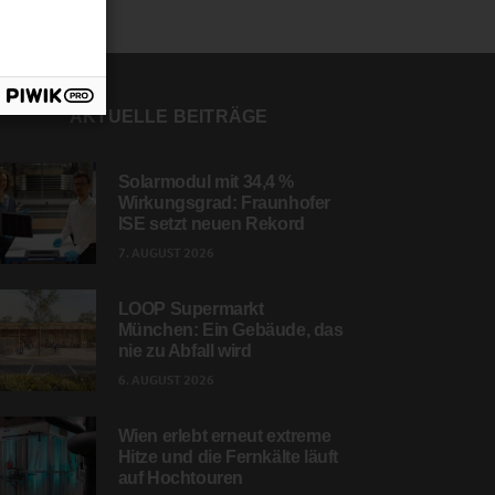
AKTUELLE BEITRÄGE
Solarmodul mit 34,4 %
Wirkungsgrad: Fraunhofer
ISE setzt neuen Rekord
7. AUGUST 2026
LOOP Supermarkt
München: Ein Gebäude, das
nie zu Abfall wird
6. AUGUST 2026
Wien erlebt erneut extreme
Hitze und die Fernkälte läuft
auf Hochtouren