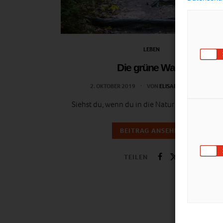
LEBEN
Die grüne Wand
2. OKTOBER 2019
VON
ELISABETH DEMETER
Siehst du, wenn du in die Natur blickst, nur gr
BEITRAG ANSEHEN
TEILEN