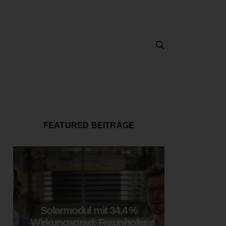
FEATURED BEITRÄGE
Solarmodul mit 34,4 %
LOOP
Wirkungsgrad: Fraunhofer
München