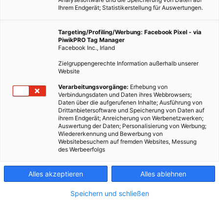
Ihrem Endgerät; Statistikerstellung für Auswertungen.
Targeting/Profiling/Werbung: Facebook Pixel - via
PiwikPRO Tag Manager
Facebook Inc., Irland
Zielgruppengerechte Information außerhalb unserer
Website
ENERGIEPOLITIK
Verarbeitungsvorgänge:
Erhebung von
1% des weltweit erzeugten Stroms ist Photovoltaik-Strom
Verbindungsdaten und Daten ihres Webbrowsers;
Daten über die aufgerufenen Inhalte; Ausführung von
Drittanbietersoftware und Speicherung von Daten auf
16. JULI 2015
VON
MARTIN SKOPAL
ihrem Endgerät; Anreicherung von Werbenetzwerken;
Auswertung der Daten; Personalisierung von Werbung;
Im Jahr 2014 wurden weltweit ca. 40 Gigawatt an Photovoltaik-
Wiedererkennung und Bewerbung von
Anlagen neu installiert, verglichen mit 38,4 GW im Jahr davor.
Websitebesuchern auf fremden Websites, Messung
des Werbeerfolgs
(Das schaut nach wenig Zuwachs aus, ist es aber nicht, da…
Alles akzeptieren
Alles ablehnen
BEITRAG ANSEHEN
Speichern und schließen
TEILEN