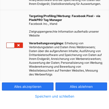
Ihrem Endgerät; Statistikerstellung für Auswertungen.
Targeting/Profiling/Werbung: Facebook Pixel - via
PiwikPRO Tag Manager
Facebook Inc., Irland
Zielgruppengerechte Information außerhalb unserer
Website
Verarbeitungsvorgänge:
Erhebung von
Verbindungsdaten und Daten ihres Webbrowsers;
Daten über die aufgerufenen Inhalte; Ausführung von
Drittanbietersoftware und Speicherung von Daten auf
ihrem Endgerät; Anreicherung von Werbenetzwerken;
Städte mit der höchsten Feinstaubbelastung.
Auswertung der Daten; Personalisierung von Werbung;
Wiedererkennung und Bewerbung von
Websitebesuchern auf fremden Websites, Messung
Dieser Artikel wurde am 8. Juli 2016 veröffentlicht
des Werbeerfolgs
und ist möglicherweise nicht mehr aktuell!
Alles akzeptieren
Alles ablehnen
Die WHO hat weltweit ermittelt, wie hoch die
Feinstaubbelastung in Städten ist. Feinstaub wird heute als
Speichern und schließen
wesentlicher Faktor für Gesundheitsschäden durch die
Luftverschmutzung verantwortlich gemacht. Er soll unter