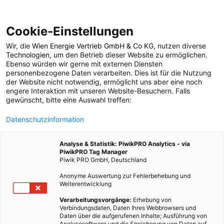
Cookie-Einstellungen
Wir, die
Wien Energie Vertrieb GmbH & Co KG
, nutzen diverse
LEBEN
Technologien
, um den Betrieb dieser Website zu ermöglichen.
Ebenso würden wir gerne mit externen Diensten
Topliste: Die 10
personenbezogene Daten verarbeiten. Dies ist für die Nutzung
der Website nicht notwendig, ermöglicht uns aber eine noch
engere Interaktion mit unseren Website-Besuchern. Falls
schmutzigsten Städte
gewünscht, bitte eine Auswahl treffen:
Datenschutzinformation
der Welt
Analyse & Statistik: PiwikPRO Analytics - via
PiwikPRO Tag Manager
8. JULI 2016
2 MINUTEN LESEZEIT
Piwik PRO GmbH, Deutschland
Anonyme Auswertung zur Fehlerbehebung und
Weiterentwicklung
Verarbeitungsvorgänge:
Erhebung von
Verbindungsdaten, Daten Ihres Webbrowsers und
Daten über die aufgerufenen Inhalte; Ausführung von
Analysesoftware und die Speicherung von Daten auf