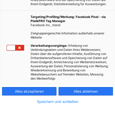
Ihrem Endgerät; Statistikerstellung für Auswertungen.
Targeting/Profiling/Werbung: Facebook Pixel - via
PiwikPRO Tag Manager
Facebook Inc., Irland
Zielgruppengerechte Information außerhalb unserer
Website
Verarbeitungsvorgänge:
Erhebung von
Verbindungsdaten und Daten ihres Webbrowsers;
Daten über die aufgerufenen Inhalte; Ausführung von
Drittanbietersoftware und Speicherung von Daten auf
ihrem Endgerät; Anreicherung von Werbenetzwerken;
U-Bahn statt Dauerstau: Neue Studie zeigt klare Vorteile.
Auswertung der Daten; Personalisierung von Werbung;
Wiedererkennung und Bewerbung von
Websitebesuchern auf fremden Websites, Messung
In zahlreichen europäischen Städten verursachen Autos
des Werbeerfolgs
permanent nervige Staus und bedenklich hohe
Feinstaubbelastung. Eine neue Studie des Forscherteams um
Alles akzeptieren
Alles ablehnen
Rafael Prieto-Curiel vom
Complexity Science Hub Wien (CSH)
zeigt, dass Städte mit U-Bahn-Systemen signifikant weniger
Speichern und schließen
Autoverkehr haben, als solche mit Straßenbahnen oder
Autobussen.