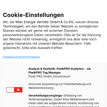
Cookie-Einstellungen
Wir, die
Wien Energie Vertrieb GmbH & Co KG
, nutzen diverse
MOBILITÄT
Technologien
, um den Betrieb dieser Website zu ermöglichen.
Ebenso würden wir gerne mit externen Diensten
U-Bahn, die Lösung
personenbezogene Daten verarbeiten. Dies ist für die Nutzung
der Website nicht notwendig, ermöglicht uns aber eine noch
engere Interaktion mit unseren Website-Besuchern. Falls
für überbordenden
gewünscht, bitte eine Auswahl treffen:
Datenschutzinformation
Autoverkehr?
Analyse & Statistik: PiwikPRO Analytics - via
PiwikPRO Tag Manager
12. DEZEMBER 2025
2 MINUTEN LESEZEIT
Piwik PRO GmbH, Deutschland
Anonyme Auswertung zur Fehlerbehebung und
Weiterentwicklung
Verarbeitungsvorgänge:
Erhebung von
Verbindungsdaten, Daten Ihres Webbrowsers und
Daten über die aufgerufenen Inhalte; Ausführung von
Analysesoftware und die Speicherung von Daten auf