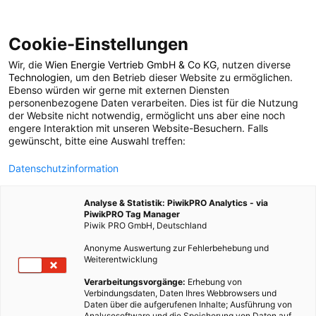
Cookie-Einstellungen
Wir, die
Wien Energie Vertrieb GmbH & Co KG
, nutzen diverse
GARTEN
Technologien
, um den Betrieb dieser Website zu ermöglichen.
Ebenso würden wir gerne mit externen Diensten
Wärmedämmung aus
personenbezogene Daten verarbeiten. Dies ist für die Nutzung
der Website nicht notwendig, ermöglicht uns aber eine noch
engere Interaktion mit unseren Website-Besuchern. Falls
der Waldstaude
gewünscht, bitte eine Auswahl treffen:
Datenschutzinformation
27. DEZEMBER 2016
3 MINUTEN LESEZEIT
Analyse & Statistik: PiwikPRO Analytics - via
PiwikPRO Tag Manager
Piwik PRO GmbH, Deutschland
Anonyme Auswertung zur Fehlerbehebung und
Weiterentwicklung
Verarbeitungsvorgänge:
Erhebung von
Verbindungsdaten, Daten Ihres Webbrowsers und
Daten über die aufgerufenen Inhalte; Ausführung von
Analysesoftware und die Speicherung von Daten auf