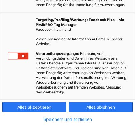
Ihrem Endgerät; Statistikerstellung für Auswertungen.
Targeting/Profiling/Werbung: Facebook Pixel - via
PiwikPRO Tag Manager
Facebook Inc., Irland
Zielgruppengerechte Information außerhalb unserer
Website
Verarbeitungsvorgänge:
Erhebung von
Verbindungsdaten und Daten ihres Webbrowsers;
Daten über die aufgerufenen Inhalte; Ausführung von
Was sind die Vorteile von mehrjährigen Pflanzen?
Drittanbietersoftware und Speicherung von Daten auf
ihrem Endgerät; Anreicherung von Werbenetzwerken;
Auswertung der Daten; Personalisierung von Werbung;
Dieser Artikel wurde am 27. Dezember 2016 veröffentlicht
Wiedererkennung und Bewerbung von
und ist möglicherweise nicht mehr aktuell!
Websitebesuchern auf fremden Websites, Messung
des Werbeerfolgs
Wärmedämmung als Mehrnutzen des Waldstaudekorns –
einer Art Urroggen
.
Alles akzeptieren
Alles ablehnen
Der verstärkte Anbau von mehrjährigen Pflanzen ist für die FAO
Speichern und schließen
ein zukunftsfähiger Schritt, um unsere landwirtschaftliche
Produktion langfristig umweltfreundlicher und effizienter zu