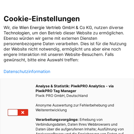
Cookie-Einstellungen
Wir, die
Wien Energie Vertrieb GmbH & Co KG
, nutzen diverse
GARTEN
Technologien
, um den Betrieb dieser Website zu ermöglichen.
Ebenso würden wir gerne mit externen Diensten
Warum stehen
personenbezogene Daten verarbeiten. Dies ist für die Nutzung
der Website nicht notwendig, ermöglicht uns aber eine noch
engere Interaktion mit unseren Website-Besuchern. Falls
Millennials so auf
gewünscht, bitte eine Auswahl treffen:
Datenschutzinformation
Zimmerpflanzen?
Analyse & Statistik: PiwikPRO Analytics - via
PiwikPRO Tag Manager
15. OKTOBER 2018
2 MINUTEN LESEZEIT
Piwik PRO GmbH, Deutschland
Anonyme Auswertung zur Fehlerbehebung und
Weiterentwicklung
Verarbeitungsvorgänge:
Erhebung von
Verbindungsdaten, Daten Ihres Webbrowsers und
Daten über die aufgerufenen Inhalte; Ausführung von
Analysesoftware und die Speicherung von Daten auf