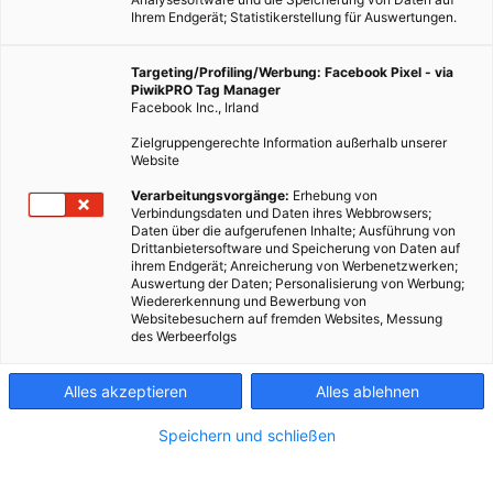
Ihrem Endgerät; Statistikerstellung für Auswertungen.
Targeting/Profiling/Werbung: Facebook Pixel - via
PiwikPRO Tag Manager
Facebook Inc., Irland
Zielgruppengerechte Information außerhalb unserer
Website
Verarbeitungsvorgänge:
Erhebung von
Verbindungsdaten und Daten ihres Webbrowsers;
Daten über die aufgerufenen Inhalte; Ausführung von
Drittanbietersoftware und Speicherung von Daten auf
ihrem Endgerät; Anreicherung von Werbenetzwerken;
Zimmerpflanzen sind bei Millennials beliebt
Auswertung der Daten; Personalisierung von Werbung;
Wiedererkennung und Bewerbung von
Websitebesuchern auf fremden Websites, Messung
des Werbeerfolgs
Ohne Zimmerpflanze scheint kaum eine Millenial-Wohnung
auszukommen. Zwei Artikel gehen diesem Phänomen auf den
Alles akzeptieren
Alles ablehnen
Grund.
Speichern und schließen
Dieser Artikel wurde am 15. Oktober 2018 veröffentlicht
und ist möglicherweise nicht mehr aktuell!