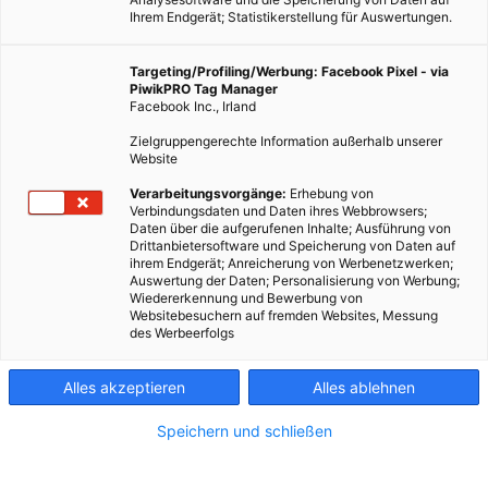
Ihrem Endgerät; Statistikerstellung für Auswertungen.
Targeting/Profiling/Werbung: Facebook Pixel - via
PiwikPRO Tag Manager
Facebook Inc., Irland
Zielgruppengerechte Information außerhalb unserer
Website
Eine Turbine erzeugt Strom im Auge eines künstlichen
Verarbeitungsvorgänge:
Erhebung von
Verbindungsdaten und Daten ihres Webbrowsers;
Wasserwirbels.
Daten über die aufgerufenen Inhalte; Ausführung von
Drittanbietersoftware und Speicherung von Daten auf
ihrem Endgerät; Anreicherung von Werbenetzwerken;
Dieser Artikel wurde am 3. Dezember 2015 veröffentlicht
Auswertung der Daten; Personalisierung von Werbung;
und ist möglicherweise nicht mehr aktuell!
Wiedererkennung und Bewerbung von
Websitebesuchern auf fremden Websites, Messung
des Werbeerfolgs
Der Mensch schaut gern auf das Wasser, das hat eine
gewichtige Folge: Es kommen ihm ständig Ideen, wie man das
Alles akzeptieren
Alles ablehnen
Wasser und dessen Energie für sich nutzen kann. Der Dammbau
war lange Zeit die effektivste Lösung: durch die künstliche
Speichern und schließen
Erhöhung des Gefälles konnte noch mehr Energie gewonnen
werden. Das ist nicht die einzige Lösung: Strömungskraftwerke,