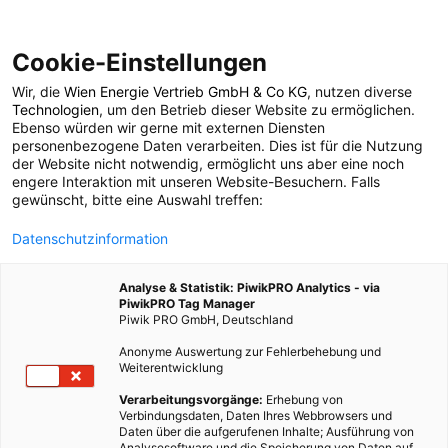
Cookie-Einstellungen
Wir, die
Wien Energie Vertrieb GmbH & Co KG
, nutzen diverse
TECH
Technologien
, um den Betrieb dieser Website zu ermöglichen.
Ebenso würden wir gerne mit externen Diensten
Wasserwirbel zur
personenbezogene Daten verarbeiten. Dies ist für die Nutzung
der Website nicht notwendig, ermöglicht uns aber eine noch
engere Interaktion mit unseren Website-Besuchern. Falls
Stromproduktion
gewünscht, bitte eine Auswahl treffen:
Datenschutzinformation
3. DEZEMBER 2015
2 MINUTEN LESEZEIT
Analyse & Statistik: PiwikPRO Analytics - via
PiwikPRO Tag Manager
Piwik PRO GmbH, Deutschland
Anonyme Auswertung zur Fehlerbehebung und
Weiterentwicklung
Verarbeitungsvorgänge:
Erhebung von
Verbindungsdaten, Daten Ihres Webbrowsers und
Daten über die aufgerufenen Inhalte; Ausführung von
Analysesoftware und die Speicherung von Daten auf