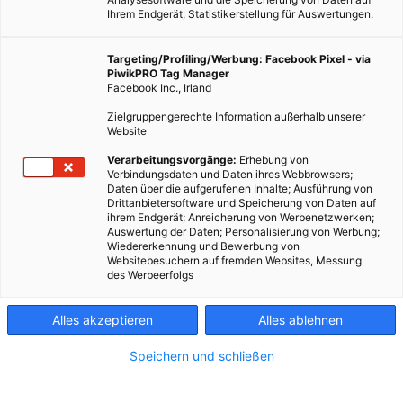
Ihrem Endgerät; Statistikerstellung für Auswertungen.
Targeting/Profiling/Werbung: Facebook Pixel - via
PiwikPRO Tag Manager
Facebook Inc., Irland
Zielgruppengerechte Information außerhalb unserer
Website
Verarbeitungsvorgänge:
Erhebung von
Der Lainzer Tiergarten ist der ideale Ort in Wien, um Natur zu genießen,
Verbindungsdaten und Daten ihres Webbrowsers;
Daten über die aufgerufenen Inhalte; Ausführung von
aber auch über sie zu lernen! Fotocredit: Energieleben Redaktion
Drittanbietersoftware und Speicherung von Daten auf
ihrem Endgerät; Anreicherung von Werbenetzwerken;
Auswertung der Daten; Personalisierung von Werbung;
Wiedererkennung und Bewerbung von
Der Lainzer Tiergarten ist ein einzigartiger Naturraum, der
Websitebesuchern auf fremden Websites, Messung
eine große Artenvielfalt mit jahrhundertalten Bäumen
des Werbeerfolgs
aufweist und Raum für zahlreiche gefährdete Tier- und
Pflanzenarten bietet.
Alles akzeptieren
Alles ablehnen
Speichern und schließen
Dieser Artikel wurde am 28. November 2019 veröffentlicht
und ist möglicherweise nicht mehr aktuell!