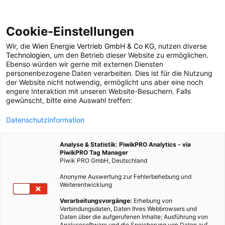
Cookie-Einstellungen
Wir, die
Wien Energie Vertrieb GmbH & Co KG
, nutzen diverse
LEBEN
Technologien
, um den Betrieb dieser Website zu ermöglichen.
Ebenso würden wir gerne mit externen Diensten
Wiener Stadtoasen:
personenbezogene Daten verarbeiten. Dies ist für die Nutzung
der Website nicht notwendig, ermöglicht uns aber eine noch
engere Interaktion mit unseren Website-Besuchern. Falls
Lainzer Tiergarten
gewünscht, bitte eine Auswahl treffen:
Datenschutzinformation
28. NOVEMBER 2019
3 MINUTEN LESEZEIT
Analyse & Statistik: PiwikPRO Analytics - via
PiwikPRO Tag Manager
Piwik PRO GmbH, Deutschland
Anonyme Auswertung zur Fehlerbehebung und
Weiterentwicklung
Verarbeitungsvorgänge:
Erhebung von
Verbindungsdaten, Daten Ihres Webbrowsers und
Daten über die aufgerufenen Inhalte; Ausführung von
Analysesoftware und die Speicherung von Daten auf